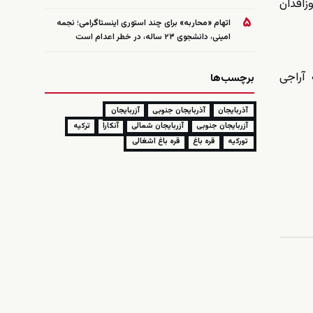
یغی عسکری فابریکا و تئرسانه ایشلتمه آنونیم شیرکتی (ASFAT) طرفیندن اوره‌تیله‌ن ۵ اوزاقدان
۵
اتهام «محاربه» برای چند استوری اینستاگرامی؛ نجمه
امینی، دانشجوی ۲۳ ساله، در خطر اعدام است
 آراجی
برچسب‌ها
آذربایجان
آذربایجان جنوبی
آزربایجان
آزربایجان جنوبی
آزربایجان شمالی
آنکارا
ترکیه
تورکیه
قره باغ
قره باغ اشغالی