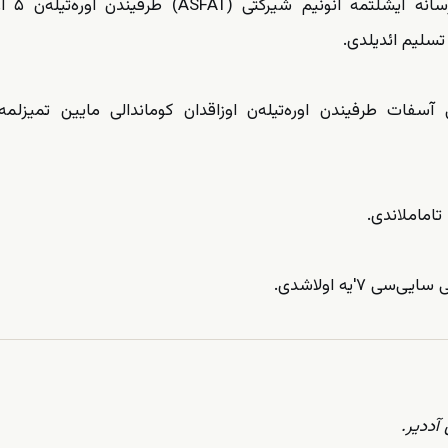
تورکیه میللی ساوونما باخانل
ی آسفات طرفیندن اوره‌تیله‌ن اوزاقدان کوماندالی مایین تمیزلمه
 ۷'یه اولاشدی.
آددیر.