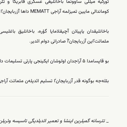
کوماندالی مایین تمیزلمه آراجی MEMATT داها آزربایجان'ا تسلیم ائدیلدی.
باخانلیقدان یاپیلان آچیقلامایا گؤره، باخانلیق باغلیس
مئماتت'این آزربایجان'آ صادراتی دوام ائدیر.
بو قاپسامدا ۵ آراجدان اولوشان ایکینجی پارتی تسلیمات دا تاماملاندی.
بئله‌جه بوگونه قدر آزربایجان'ا تسلیم ائدیله‌ن مئماتت آراجی سایی‌سی
_
تئرسانه گمیلرین اینشا و تعمیر ائدیلدیگی تاسیسه وئریلن 