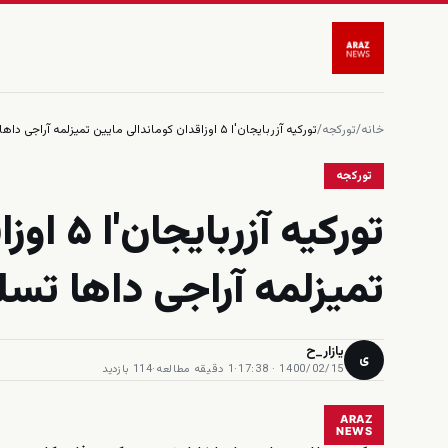
خانه
/
تورکجه
/
تورکیه آزربایجان'ا ۵ اوزاقدان کوماندالی مایین تمیزلمه آراجی داها تسلیم ائتدی
تورکجه
تورکیه 
تمیزلمه آراجی داها تسل
یازار_ح
ی
1400/02/15 · 17:38
·
1 دقیقه مطالعه
·
114 بازدید
ARAZ
NEWS