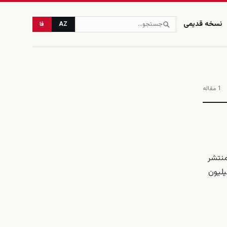
نسخه قدیمی
AZ
فا
زنده
1 مقاله
 خود منتشر
 این زبان تأکید کرد. در پیام علی‌اف آمده است: &#171;امروز زبان آذربایجانی زبان مادری بیش از ۵۰ میلیون