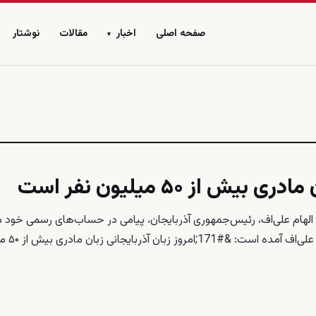
صفحه اصلی
اخبار
مقالات
نوشتار
▾
 از ۵۰ میلیون نفر است
‌زمان با اول اوت، &#171;روز الفبا و زبان آذربایجانی&#187;، الهام علی‌اف، رئیس‌جمهوری آذربایجان، پیامی در حساب‌های رسمی
کرد و بر جایگاه ملی و گستره جهانی