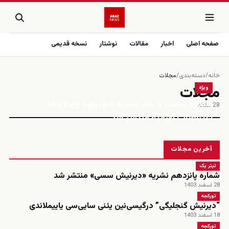
صفحه اصلی
اخبار
مقالات
نوشتار
نسخه قدیمی
خانه
/
دسته‌بندی
/
مجلات
مجلات
ویژه
شماره بیست و یکم نشریه «توپراق» ویژه نامه
28 مقاله
اعتراضات اورمیه منتشر شد
آخرین مجلات
تیتر یک
شماره پانزدهم نشریه «دیرنیش سسی» منتشر شد
28 اسفند 1403
تورکجه
“دیرنیش گنجلیگی” درگیسی‌نین یئنی سایی‌سی یاییملاندی
18 اسفند 1403
تورکجه