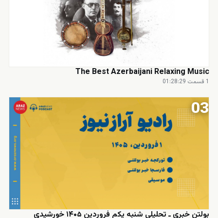
The Best Azerbaijani Relaxing Music
1 قسمت
·
01:28:29
03