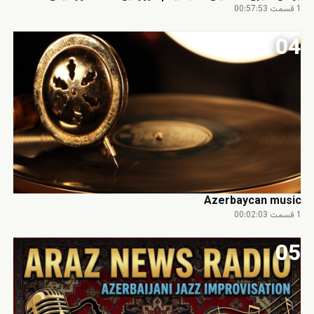
1 قسمت
·
00:57:53
04
Azerbaycan music
1 قسمت
·
00:02:03
05