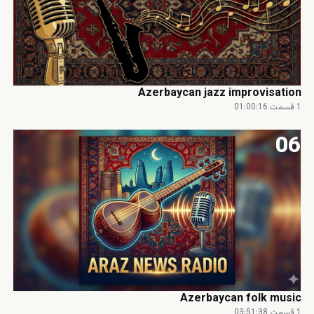
Azerbaycan jazz improvisation
1 قسمت
·
01:00:16
06
Azerbaycan folk music
1 قسمت
·
03:51:38