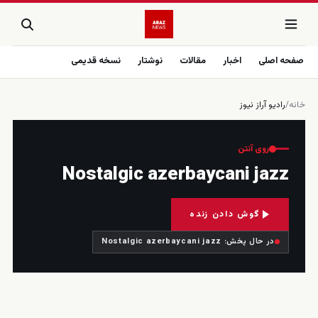
صفحه اصلی
اخبار
مقالات
نوشتار
نسخه قدیمی
خانه
/
رادیو آراز نیوز
روی آنتن
Nostalgic azerbaycani jazz
گوش دادن زنده
در حال پخش: Nostalgic azerbaycani jazz