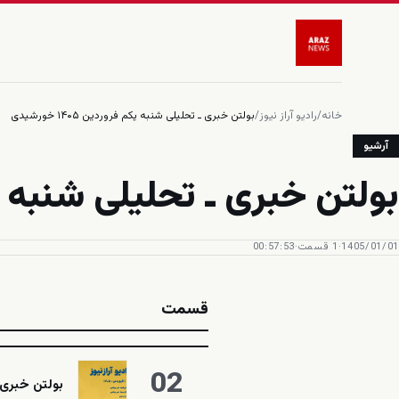
خانه
/
رادیو آراز نیوز
/
آرشیو
1405/01/01
·
1 قسمت
·
00:57:53
قسمت
02