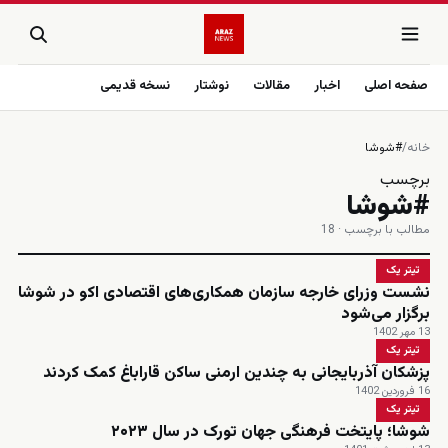
صفحه اصلی
اخبار
مقالات
نوشتار
نسخه قدیمی
خانه
/
#شوشا
برچسب
#شوشا
مطالب با برچسب · 18
تیتر یک
نشست وزرای خارجه سازمان همکاری‌های اقتصادی اکو در شوشا
برگزار می‌شود
13 مهر 1402
تیتر یک
پزشکان آذربایجانی به چندین ارمنی ساکن قاراباغ کمک کردند
16 فروردین 1402
تیتر یک
شوشا؛ پایتخت فرهنگی جهان تورک در سال ۲۰۲۳