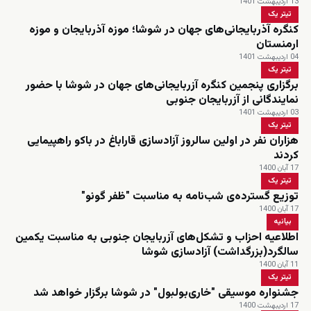
13 اردیبهشت 1401
تیتر یک
کنگره آذربایجانی‌های جهان در شوشا؛ موزه آذربایجان و موزه
ارمنستان
04 اردیبهشت 1401
تیتر یک
برگزاری پنجمین کنگره آزربایجانی‌های جهان در شوشا با حضور
نمایندگانی از آزربایجان جنوبی
03 اردیبهشت 1401
تیتر یک
هزاران نفر در اولین سالروز آزادسازی قاراباغ در باکو راهپیمایی
کردند
17 آبان 1400
تیتر یک
توزیع گسترده‌ی شب‌نامه‌ به مناسبت "ظفر گونو"
17 آبان 1400
بیانیه
اطلاعیه احزاب و تشکل‌های آزربایجان جنوبی به مناسبت یکمین
سالگرد(بزرگداشت) آزادسازی شوشا
11 آبان 1400
تیتر یک
جشنواره موسیقی "خاری‌بولبول" در شوشا برگزار خواهد شد
17 اردیبهشت 1400