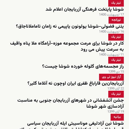
تیتر یک
شوشا پایتخت فرهنگی آزربایجان اعلام شد
17 اردیبهشت 1400
تورکجه
یئنی فضولی-شوشا یولونون یاپیمی نه زامان تاماملاناجاق؟
16 اردیبهشت 1400
تیتر یک
کار در شوشا برای مرمت مجموعه موزه-آرامگاه ملا پناه واقیف
به سرعت پیش می رود
11 اردیبهشت 1400
تیتر یک
راز مجسمه‌های گلوله‌ خورده شوشا چیست؟
15 دی 1399
آراز نیوز تی وی
آزربایجان‌ین قاراباغ ظفری ایران اوچون نه آنلاما گلیر؟
22 آبان 1399
تیتر یک
جشن آتشفشانی در شهرهای آزربایجان جنوبی به مناسبت
آزادسازی شهر شوشا
19 آبان 1399
بیانیه
شوشا نین آزادلیغی موناسیبتی ایله آزربایجان سیاسی