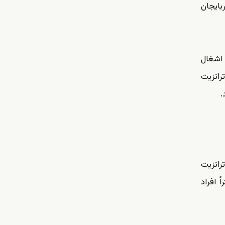
بایجان
 اشغال
رانزیت
.
رانزیت
 افراد