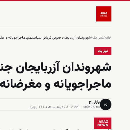
خانه
/
تیتر یک
/
شهروندان آزربایجان جنوبی قربانی سیاستهای ماجراجویانه و مغرض
تیتر یک
شهروندان آزربایجان جن
ماجراجویانه و مغرضانه 
یازار_ح
ی
1400/07/03 · 12:22
·
3 دقیقه مطالعه
·
141 بازدید
ARAZ
NEWS