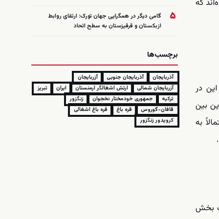
اند که
۵
گامی دیگر در همگرایی جهان تورک: ارتقای روابط
ازبکستان و قرقیزستان به سطح اتحاد
برچسب‌ها
آذربایجان
آذربایجان جنوبی
آزربایجان
این در
آزربایجان شمالی
ارتش اشغالگر ارمنستان
ایران
تبریز
ترکیه
جمهوری خودمختار نخجوان
زنگزور
ین بین
قافان-گوروس
قره باغ
قره باغ اشغالی
لاً به
کرویدور زنگزور
ست بخش