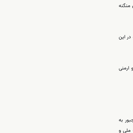
 منگنه
در این
 ارمنی
بور به
 ملی و