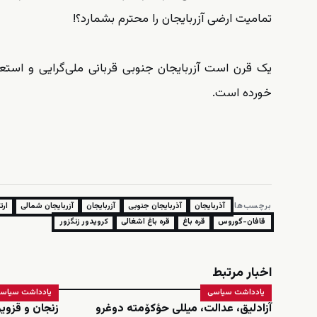
تمامیت ارضی آزربایجان را محترم بشمارد‌؟!
یک قرن است آزربایجان جنوبی قربانی ملی‌گرایی و استعما
خورده است.
برچسب‌ها:
آذربایجان
آذربایجان جنوبی
آزربایجان
آزربایجان شمالی
ارت
قافان-گوروس
قره باغ
قره باغ اشغالی
کرویدور زنگزور
اخبار مرتبط
یادداشت سیاسی
یادداشت سیاس
آزادلیق، عدالت، میللی حؤکۆمته دوغرو
زنجان و قزوی