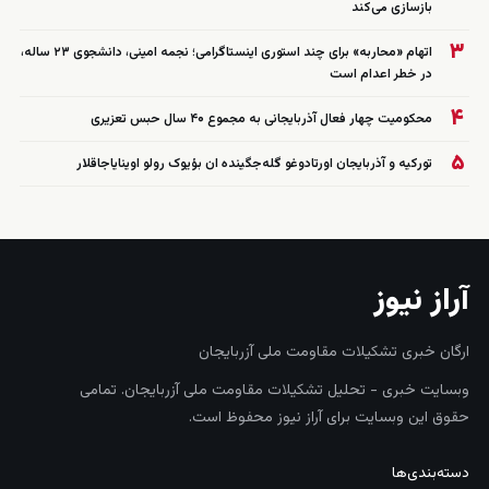
بازسازی می‌کند
۳
اتهام «محاربه» برای چند استوری اینستاگرامی؛ نجمه امینی، دانشجوی ۲۳ ساله،
در خطر اعدام است
۴
محکومیت چهار فعال آذربایجانی به مجموع ۴۰ سال حبس تعزیری
۵
تورکیه و آذربایجان اورتادوغو گله‌جگینده ان بؤیوک رولو اوینایاجاقلار
آراز نیوز
ارگان خبری تشکیلات مقاومت ملی آزربایجان
وبسایت خبری - تحلیل تشکیلات مقاومت ملی آزربایجان. تمامی
حقوق این وبسایت برای آراز نیوز محفوظ است.
دسته‌بندی‌ها