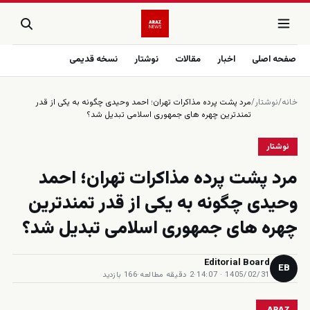
صفحه اصلی
اخبار
مقالات
نوشتار
نسخه قدیمی
خانه
/
نوشتار
/
مرد پشت پرده مذاكرات تهران؛ احمد وحيدى چگونه به يكى از قدر
تمندترين چهره هاى جمهورى اسلامى تبديل شد؟
نوشتار
مرد پشت پرده مذاكرات تهران؛ احمد
وحيدى چگونه به يكى از قدر تمندترين
چهره هاى جمهورى اسلامى تبديل شد؟
Editorial Board
EB
1405/02/31 · 14:07
·
2 دقیقه مطالعه
·
166 بازدید
ARAZ