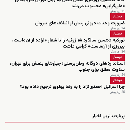
خالد کاظملی: روزگاری سخن گفتن به زبان تورکی آذربایجانی
«ملی‌گرایی» محسوب می‌شد
11 روز پیش
نوشتار
ضرورت وحدت درونی پیش از ائتلاف‌های بیرونی
14 روز پیش
نوشتار
تورکیه دهمین سالگرد ۱۵ ژوئیه را با شعار «اراده از آن‌ماست،
پیروزی از آن‌ماست» گرامی داشت
24 روز پیش
نوشتار
استانداردهای دوگانه وطن‌پرستی؛ جیغ‌های بنفش برای تهران،
سکوت مطلق برای جنوب
24 روز پیش
نوشتار
چرا اسرائیل احمدی‌نژاد را به رضا پهلوی ترجیح داده بود؟
25 روز پیش
زنده
پربازدیدترین اخبار