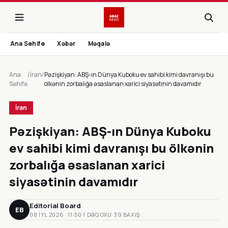
Ana Sehife
Xəbər
Məqalə
Ana
/
İran
/
Pəzişkiyan: ABŞ-ın Dünya Kuboku ev sahibi kimi davranışı bu
Səhifə
ölkənin zorbalığa əsaslanan xarici siyasətinin davamıdır
İran
Pəzişkiyan: ABŞ-ın Dünya Kuboku
ev sahibi kimi davranışı bu ölkənin
zorbalığa əsaslanan xarici
siyasətinin davamıdır
Editorial Board
EB
08 IYL 2026 · 11:50
·
1 DƏQ OXU
·
39 BAXIŞ