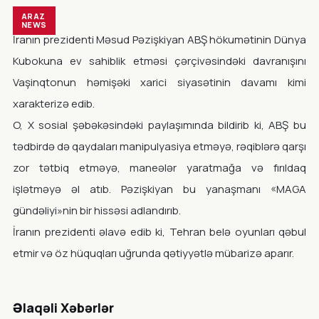
ARAZ
NEWS
İranın prezidenti Məsud Pəzişkiyan ABŞ hökumətinin Dünya
Kubokuna ev sahiblik etməsi çərçivəsindəki davranışını
Vaşinqtonun həmişəki xarici siyasətinin davamı kimi
xarakterizə edib.
O, X sosial şəbəkəsindəki paylaşımında bildirib ki, ABŞ bu
tədbirdə də qaydaları manipulyasiya etməyə, rəqiblərə qarşı
zor tətbiq etməyə, maneələr yaratmağa və fırıldaq
işlətməyə əl atıb. Pəzişkiyan bu yanaşmanı «MAGA
gündəliyi»nin bir hissəsi adlandırıb.
İranın prezidenti əlavə edib ki, Tehran belə oyunları qəbul
etmir və öz hüquqları uğrunda qətiyyətlə mübarizə aparır.
Əlaqəli Xəbərlər