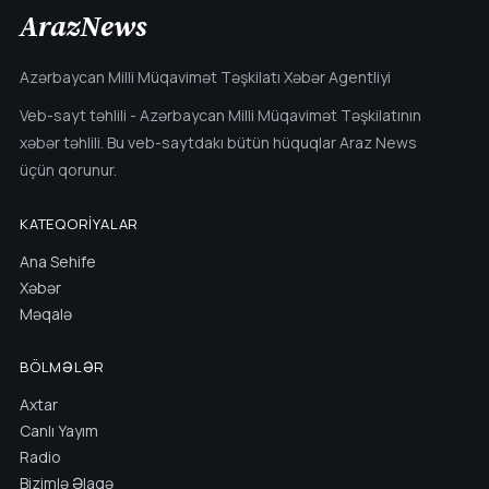
ArazNews
Azərbaycan Milli Müqavimət Təşkilatı Xəbər Agentliyi
Veb-sayt təhlili - Azərbaycan Milli Müqavimət Təşkilatının
xəbər təhlili. Bu veb-saytdakı bütün hüquqlar Araz News
üçün qorunur.
KATEQORIYALAR
Ana Sehife
Xəbər
Məqalə
BÖLMƏLƏR
Axtar
Canlı Yayım
Radio
Bizimlə Əlaqə