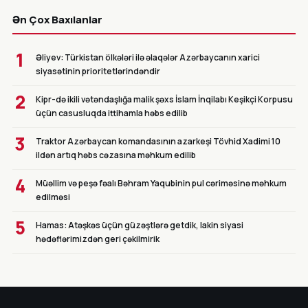
CANLI
Ən Çox Baxılanlar
1
Əliyev: Türkistan ölkələri ilə əlaqələr Azərbaycanın xarici
siyasətinin prioritetlərindəndir
2
Kipr-də ikili vətəndaşlığa malik şəxs İslam İnqilabı Keşikçi Korpusu
üçün casusluqda ittihamla həbs edilib
3
Traktor Azərbaycan komandasının azarkeşi Tövhid Xadimi 10
ildən artıq həbs cəzasına məhkum edilib
4
Müəllim və peşə fəalı Bəhram Yaqubinin pul cəriməsinə məhkum
edilməsi
5
Hamas: Atəşkəs üçün güzəştlərə getdik, lakin siyasi
hədəflərimizdən geri çəkilmirik