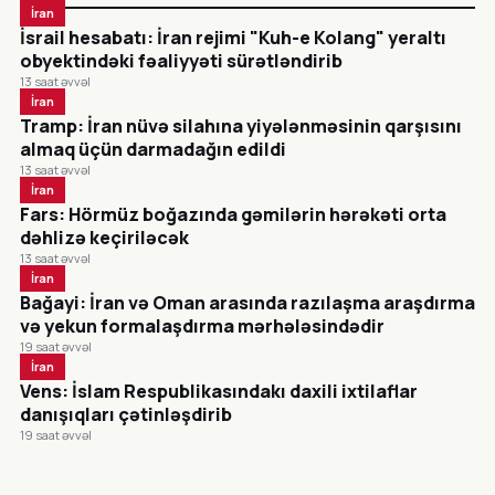
İran
İsrail hesabatı: İran rejimi "Kuh-e Kolang" yeraltı
obyektindəki fəaliyyəti sürətləndirib
13 saat əvvəl
İran
Tramp: İran nüvə silahına yiyələnməsinin qarşısını
almaq üçün darmadağın edildi
13 saat əvvəl
İran
Fars: Hörmüz boğazında gəmilərin hərəkəti orta
dəhlizə keçiriləcək
13 saat əvvəl
İran
Bağayi: İran və Oman arasında razılaşma araşdırma
və yekun formalaşdırma mərhələsindədir
19 saat əvvəl
İran
Vens: İslam Respublikasındakı daxili ixtilaflar
danışıqları çətinləşdirib
19 saat əvvəl