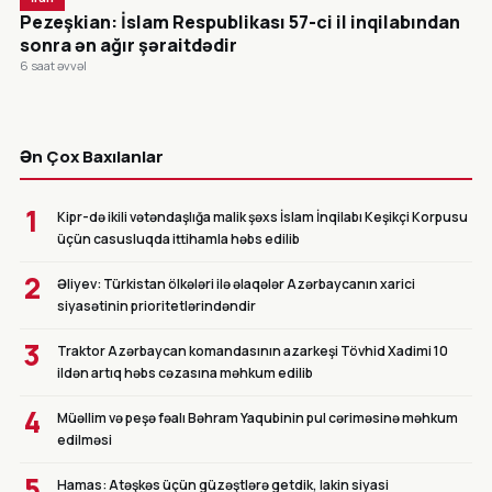
Pezeşkian: İslam Respublikası 57-ci il inqilabından
sonra ən ağır şəraitdədir
6 saat əvvəl
CANLI
Ən Çox Baxılanlar
1
Kipr-də ikili vətəndaşlığa malik şəxs İslam İnqilabı Keşikçi Korpusu
üçün casusluqda ittihamla həbs edilib
2
Əliyev: Türkistan ölkələri ilə əlaqələr Azərbaycanın xarici
siyasətinin prioritetlərindəndir
3
Traktor Azərbaycan komandasının azarkeşi Tövhid Xadimi 10
ildən artıq həbs cəzasına məhkum edilib
4
Müəllim və peşə fəalı Bəhram Yaqubinin pul cəriməsinə məhkum
edilməsi
5
Hamas: Atəşkəs üçün güzəştlərə getdik, lakin siyasi