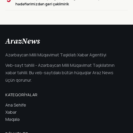
hədəflərimizdən geri çəkilmirik
ArazNews
Azərbaycan Milli Müqavimət Təşkilatı Xəbər Agentliyi
Veb-sayt təhlili - Azərbaycan Milli Müqavimət Təşkilatının
xəbər təhlili. Bu veb-saytdakı bütün hüquqlar Araz News
üçün qorunur.
KATEQORIYALAR
Ana Sehife
Xəbər
Məqalə