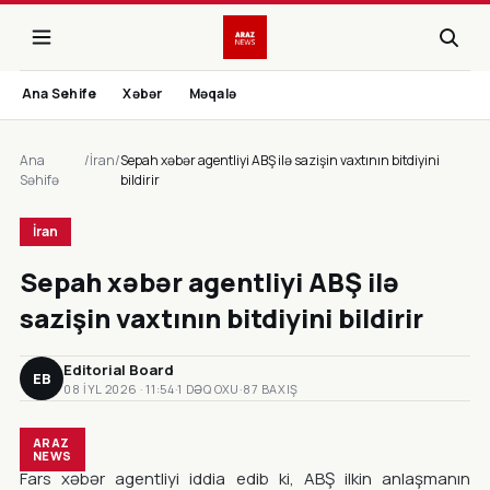
Ana Sehife
Xəbər
Məqalə
Ana
/
İran
/
Sepah xəbər agentliyi ABŞ ilə sazişin vaxtının bitdiyini
Səhifə
bildirir
İran
Sepah xəbər agentliyi ABŞ ilə
sazişin vaxtının bitdiyini bildirir
Editorial Board
EB
08 IYL 2026 · 11:54
·
1 DƏQ OXU
·
87 BAXIŞ
ARAZ
NEWS
Fars xəbər agentliyi iddia edib ki, ABŞ ilkin anlaşmanın