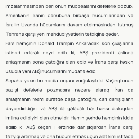
imzalanmasından bəri onun müddəalarını dəfələrlə pozub:
Amerikanın İranın cənubuna birbaşa hücumlarından və
İsrailin Livanda hücumlarını davam etdirməsindən tutmuş
Tehrana qarşı yeni məhdudiyyətlərin tətbiqinə qədər.
Fars həmçinin Donald Trampın Ankaradakı son çıxışlarına
istinad edərək qeyd edib ki, ABŞ prezidenti əslində
anlaşmanın sona çatdığını elan edib və İrana qarşı kəskin
üslubla yeni ABŞ hücumlarını müdafiə edib.
Sepaha yaxın bu media orqanı vurğulayıb ki, Vaşinqtonun
sazişi dəfələrlə pozmasını nəzərə alaraq İran da
anlaşmanın rəsmi surətdə başa çatdığını, cari danışıqların
dayandırıldığını və ABŞ ilə gələcək hər hansı dialoqdan
imtina edildiyini elan etməlidir. Həmin şərhdə həmçinin iddia
edilib ki, ABŞ keçən il ərzində danışıqlardan İrana qarşı
təzyiqi artırmaq və ona hücum etmək üçün alət kimi istifadə