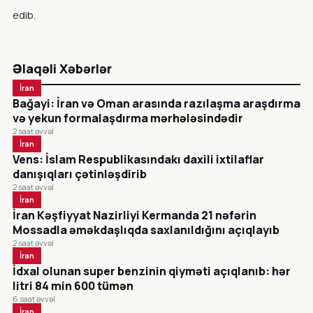
edib.
Əlaqəli Xəbərlər
İran
Bağayi: İran və Oman arasında razılaşma araşdırma
və yekun formalaşdırma mərhələsindədir
2 saat əvvəl
İran
Vens: İslam Respublikasındakı daxili ixtilaflar
danışıqları çətinləşdirib
2 saat əvvəl
İran
İran Kəşfiyyat Nazirliyi Kermanda 21 nəfərin
Mossadla əməkdaşlıqda saxlanıldığını açıqlayıb
2 saat əvvəl
İran
İdxal olunan super benzinin qiyməti açıqlanıb: hər
litri 84 min 600 tümən
6 saat əvvəl
İran