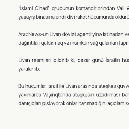
“İslami Cihad” qrupunun komandirlərindən Vail Əb
yaşayış binasına endirdiyi raket hücumunda öldürül
ArazNews-un Livan dövlət agentliyinə istinadən ve
dağıntıları qaldırmaq və mümkün sağ qalanları tapma
Livan rəsmiləri bildirib ki, bazar günü İsrailin 
yaralanıb.
Bu hücumlar İsrail ilə Livan arasında atəşkəs qüv
yaxınlarda Vaşinqtonda atəşkəsin uzadılması bar
danışıqları pisləyərək onları tanımadığını açıqlamış