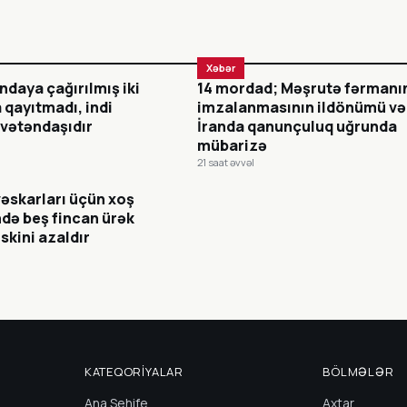
Xəbər
ndaya çağırılmış iki
14 mordad; Məşrutə fərmanı
a qayıtmadı, indi
imzalanmasının ildönümü və
 vətəndaşıdır
İranda qanunçuluq uğrunda
mübarizə
21 saat əvvəl
əskarları üçün xoş
də beş fincan ürək
iskini azaldır
KATEQORIYALAR
BÖLMƏLƏR
Ana Sehife
Axtar