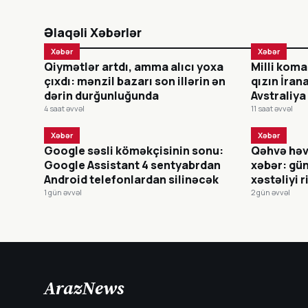
Əlaqəli Xəbərlər
Xəbər
Xəbər
Qiymətlər artdı, amma alıcı yoxa
Milli koma
çıxdı: mənzil bazarı son illərin ən
qızın İran
dərin durğunluğunda
Avstraliya
4 saat əvvəl
11 saat əvvəl
Xəbər
Xəbər
Google səsli köməkçisinin sonu:
Qəhvə həv
Google Assistant 4 sentyabrdan
xəbər: gün
Android telefonlardan silinəcək
xəstəliyi r
1 gün əvvəl
2 gün əvvəl
ArazNews