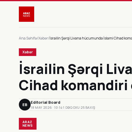
Ana Səhifə
/
Xəbər
/
İsrailin Şərqi Livana hücumunda İslami Cihad kom
Xəbər
İsrailin Şərqi L
Cihad komandiri
Editorial Board
EB
18 MAY 2026 · 10:14
·
1 DƏQ OXU
·
25 BAXIŞ
ARAZ
NEWS