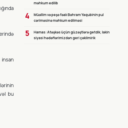
məhkum edilib
ığında
4
Müəllim və peşə fəalı Bəhram Yaqubinin pul
cəriməsinə məhkum edilməsi
5
Hamas: Atəşkəs üçün güzəştlərə getdik, lakin
yerində
siyasi hədəflərimizdən geri çəkilmirik
a insan
lərinin
vəl bu