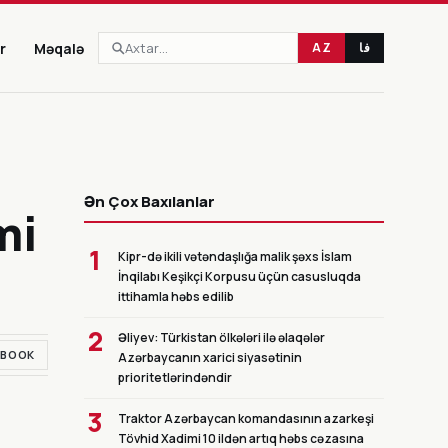
r
Məqalə
AZ
فا
CANLI
Ən Çox Baxılanlar
mi
1
Kipr-də ikili vətəndaşlığa malik şəxs İslam
İnqilabı Keşikçi Korpusu üçün casusluqda
ittihamla həbs edilib
2
Əliyev: Türkistan ölkələri ilə əlaqələr
EBOOK
Azərbaycanın xarici siyasətinin
prioritetlərindəndir
3
Traktor Azərbaycan komandasının azarkeşi
Tövhid Xadimi 10 ildən artıq həbs cəzasına