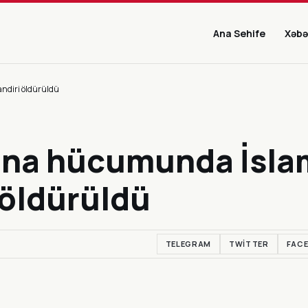
Ana Sehife
Xəbə
andiri öldürüldü
ivana hücumunda İsla
 öldürüldü
TELEGRAM
TWITTER
FAC