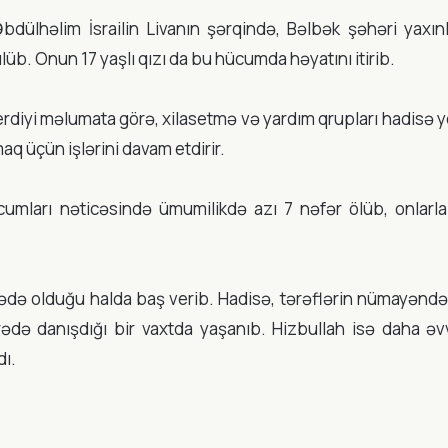
dülhəlim İsrailin Livanın şərqində, Bəlbək şəhəri yaxınl
üb. Onun 17 yaşlı qızı da bu hücumda həyatını itirib.
rdiyi məlumata görə, xilasetmə və yardım qrupları hadisə 
q üçün işlərini davam etdirir.
hücumları nəticəsində ümumilikdə azı 7 nəfər ölüb, onlarl
vədə olduğu halda baş verib. Hadisə, tərəflərin nümayəndə
ədə danışdığı bir vaxtda yaşanıb. Hizbullah isə daha əv
dı.