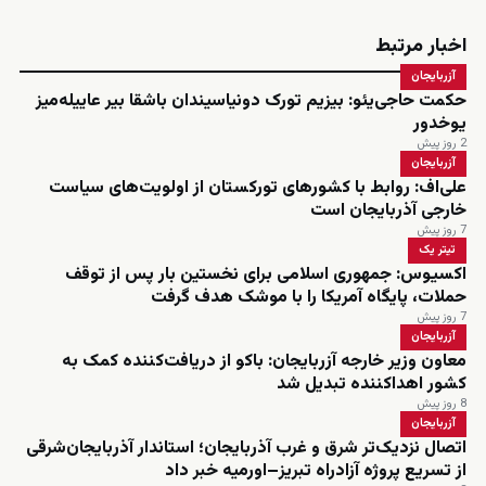
اخبار مرتبط
آزربایجان
حکمت حاجی‌یئو: بیزیم تورک دونیاسیندان باشقا بیر عاییله‌میز
یوخدور
2 روز پیش
آزربایجان
علی‌اف: روابط با کشورهای تورکستان از اولویت‌های سیاست
خارجی آذربایجان است
7 روز پیش
تیتر یک
اکسیوس: جمهوری اسلامی برای نخستین بار پس از توقف
حملات، پایگاه آمریکا را با موشک هدف گرفت
7 روز پیش
آزربایجان
معاون وزیر خارجه آزربایجان: باکو از دریافت‌کننده کمک به
کشور اهداکننده تبدیل شد
8 روز پیش
آزربایجان
اتصال نزدیک‌تر شرق و غرب آذربایجان؛ استاندار آذربایجان‌شرقی
از تسریع پروژه آزادراه تبریز–اورمیه خبر داد