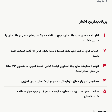
8 روز پیش
زنده
پربازدیدترین اخبار
۱
اظهارات مرندی علیه پاکستان، موج انتقادات و واکنش‌های منفی در پاکستان را
در پی داشت
۲
حساب‌های شرکت ملی نفت مسدود شد؛ بحران مالی به قلب صنعت نفت
رسید
۳
اتهام «محاربه» برای چند استوری اینستاگرامی؛ نجمه امینی، دانشجوی ۲۳ ساله،
در خطر اعدام است
۴
محکومیت چهار فعال آذربایجانی به مجموع ۴۰ سال حبس تعزیری
۵
هشدار سوریه، اردن، عربستان، و کویت به عراق در مورد مهار حملات
شبه‌نظامیان
برچسب‌ها