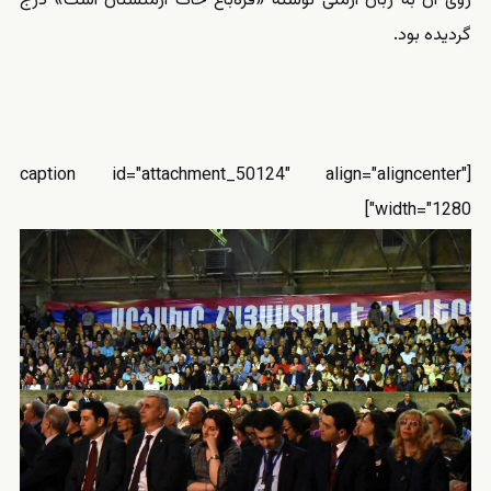
روی آن به زبان ارمنی نوشته «قره‌باغ خاک ارمنستان است» درج
گردیده بود.
[caption id="attachment_50124" align="aligncenter"
width="1280"]