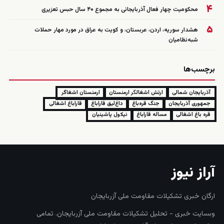
۴
محکومیت چهار فعال آذربایجانی به مجموع ۴۰ سال حبس تعزیری
۵
هشدار سوریه، اردن، عربستان، و کویت به عراق در مورد مهار حملات
شبه‌نظامیان
برچسب‌ها
آذربایجان شمالی
ارتش اشغالگر ارمنستان
ارمنستان اشغاگر
جمهوری آذربایجان
جنگ قره‌باغ
داغ‌لیق قاراباغ
قاراباغ اشغالی
قره باغ اشغالی
مساله قاراباغ
نیکول پاشینیان
آراز نیوز
ارگان خبری تشکیلات مقاومت ملی آزربایجان
وبسایت خبری - تحلیل تشکیلات مقاومت ملی آزربایجان. تمامی