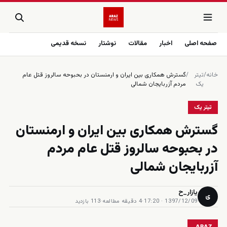
صفحه اصلی
اخبار
مقالات
نوشتار
نسخه قدیمی
خانه
/
تیتر
/
گسترش همکاری بین ایران و ارمنستان در بحبوحه سالروز قتل عام
یک
مردم آزربایجان شمالی
تیتر یک
گسترش همکاری بین ایران و ارمنستان
در بحبوحه سالروز قتل عام مردم
آزربایجان شمالی
یازار_ح
ی
1397/12/09 · 17:20
·
4 دقیقه مطالعه
·
113 بازدید
ARAZ