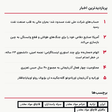
زنده
پربازدیدترین اخبار
۱
حساب‌های شرکت ملی نفت مسدود شد؛ بحران مالی به قلب صنعت نفت
رسید
۲
آمریکا صنایع دفاعی خود را برای جنگ‌های طولانی و قطع وابستگی به چین
بازسازی می‌کند
۳
اتهام «محاربه» برای چند استوری اینستاگرامی؛ نجمه امینی، دانشجوی ۲۳ ساله،
در خطر اعدام است
۴
محکومیت چهار فعال آذربایجانی به مجموع ۴۰ سال حبس تعزیری
۵
تورکیه و آذربایجان اورتادوغو گله‌جگینده ان بؤیوک رولو اوینایاجاقلار
برچسب‌ها
ایران
ترکیه
جرائم مواد مخدر
سپاه پاسداران
قاچاق مواد مخدر
مافیای قاچاق مواد مخدر