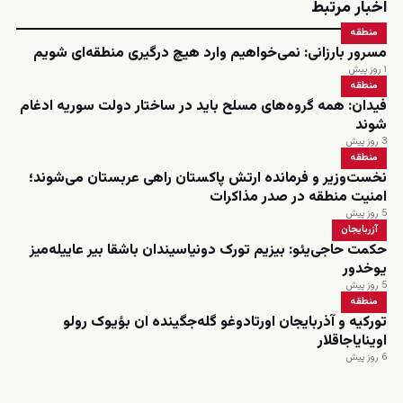
اخبار مرتبط
منطقه
مسرور بارزانی: نمی‌خواهیم وارد هیچ درگیری منطقه‌ای شویم
۱ روز پیش
منطقه
فیدان: همه گروه‌های مسلح باید در ساختار دولت سوریه ادغام
شوند
3 روز پیش
منطقه
نخست‌وزیر و فرمانده ارتش پاکستان راهی عربستان می‌شوند؛
امنیت منطقه در صدر مذاکرات
5 روز پیش
آزربایجان
حکمت حاجی‌یئو: بیزیم تورک دونیاسیندان باشقا بیر عاییله‌میز
یوخدور
5 روز پیش
منطقه
تورکیه و آذربایجان اورتادوغو گله‌جگینده ان بؤیوک رولو
اوینایاجاقلار
6 روز پیش