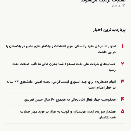
عملیات نزدیک می‌شوند
21 روز پیش
زنده
پربازدیدترین اخبار
۱
اظهارات مرندی علیه پاکستان، موج انتقادات و واکنش‌های منفی در پاکستان را
در پی داشت
۲
حساب‌های شرکت ملی نفت مسدود شد؛ بحران مالی به قلب صنعت نفت
رسید
۳
اتهام «محاربه» برای چند استوری اینستاگرامی؛ نجمه امینی، دانشجوی ۲۳ ساله،
در خطر اعدام است
۴
محکومیت چهار فعال آذربایجانی به مجموع ۴۰ سال حبس تعزیری
۵
هشدار سوریه، اردن، عربستان، و کویت به عراق در مورد مهار حملات
شبه‌نظامیان