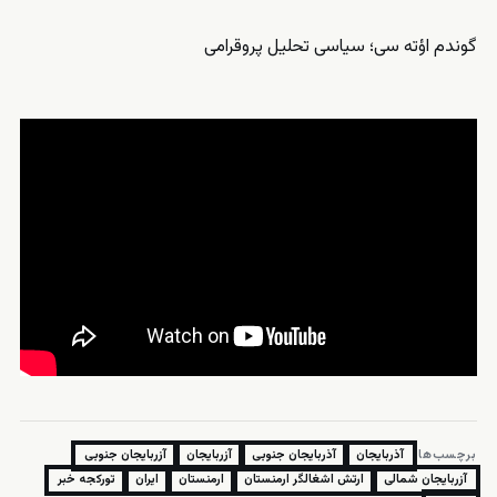
گوندم اؤته سی؛ سیاسی تحلیل پروقرامی
برچسب‌ها:
آذربایجان
آذربایجان جنوبی
آزربایجان
آزربایجان جنوبی
آزربایجان شمالی
ارتش اشغالگر ارمنستان
ارمنستان
ایران
تورکجه خبر