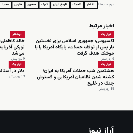
برچسب‌ها:
افشار
تاجیک
تاریخ ایران
تورک
صفوی
فارس
مجید ج
اخبار مرتبط
تیتر یک
نوشتار
اکسیوس: جمهوری اسلامی برای نخستین
خالد کاظملی:
بار پس از توقف حملات، پایگاه آمریکا را با
تورکی آذربای
موشک هدف گرفت
می‌شد
6 روز پیش
9 روز پیش
تیتر یک
تیتر یک
هشتمین شب حملات آمریکا به ایران؛
دلار در آستانه عبور ا
کشته شدن نظامیان آمریکایی و گسترش
19 روز پیش
جنگ در خلیج
18 روز پیش
آراز نیوز