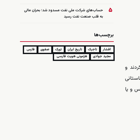
۵
حساب‌های شرکت ملی نفت مسدود شد؛ بحران مالی
به قلب صنعت نفت رسید
برچسب‌ها
افشار
تاجیک
تاریخ ایران
تورک
صفوی
فارس
مجید جوادی
هژمونی هویت فارسی
ردند و
استانی
س و یا