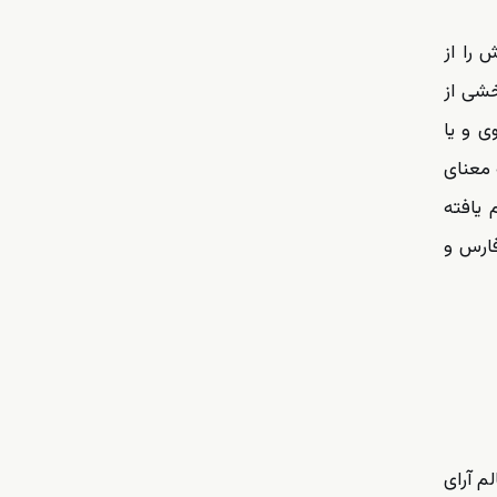
 را از
خشی از
ی و یا
 معنای
 یافته
فارس و
م آرای