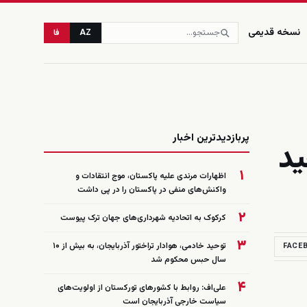
نسخه قدیمی
AZ
فا
زنده
پربازدیدترین اخبار
ید
۱
اظهارات مرندی علیه پاکستان، موج انتقادات و
واکنش‌های منفی در پاکستان را در پی داشت
۲
کرکوک به اتحادیه شهرداری‌های جهان ترک پیوست
۳
توحید خادمی، هوادار تراختور آذربایجان، به بیش از ۱۰
FACE
سال حبس محکوم شد
۴
علی‌اف: روابط با کشورهای تورکستان از اولویت‌های
سیاست خارجی آذربایجان است