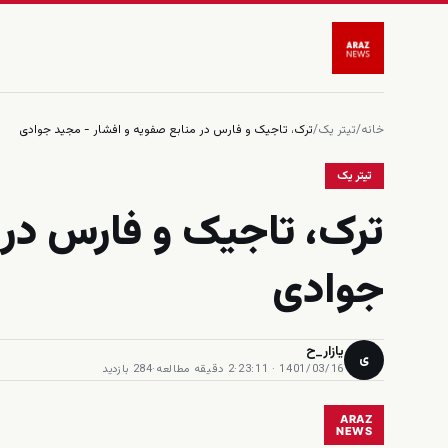
خانه
/
تیتر یک
/
ترک، تاجیک و فارس در منابع صفویه و افشار - مجید جوادی
تیتر یک
ترک، تاجیک و فارس در 
جوادی
یازار_ح
ی
1401/03/16 · 23:11
·
2 دقیقه مطالعه
·
284 بازدید
ARAZ
NEWS