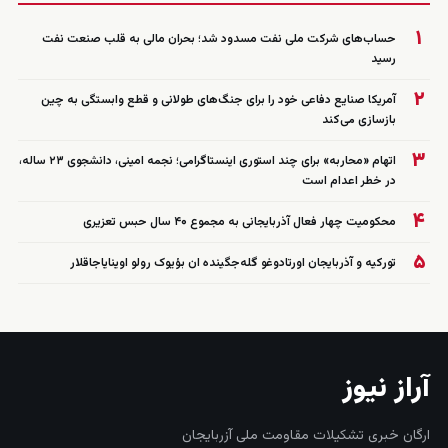
۱
حساب‌های شرکت ملی نفت مسدود شد؛ بحران مالی به قلب صنعت نفت
رسید
۲
آمریکا صنایع دفاعی خود را برای جنگ‌های طولانی و قطع وابستگی به چین
بازسازی می‌کند
۳
اتهام «محاربه» برای چند استوری اینستاگرامی؛ نجمه امینی، دانشجوی ۲۳ ساله،
در خطر اعدام است
۴
محکومیت چهار فعال آذربایجانی به مجموع ۴۰ سال حبس تعزیری
۵
تورکیه و آذربایجان اورتادوغو گله‌جگینده ان بؤیوک رولو اوینایاجاقلار
آراز نیوز
ارگان خبری تشکیلات مقاومت ملی آزربایجان