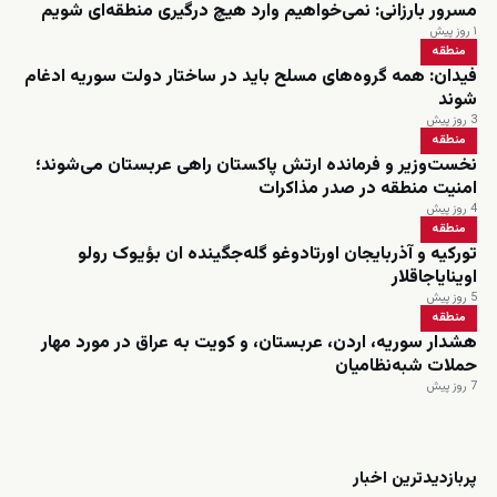
مسرور بارزانی: نمی‌خواهیم وارد هیچ درگیری منطقه‌ای شویم
۱ روز پیش
منطقه
فیدان: همه گروه‌های مسلح باید در ساختار دولت سوریه ادغام
شوند
3 روز پیش
منطقه
نخست‌وزیر و فرمانده ارتش پاکستان راهی عربستان می‌شوند؛
امنیت منطقه در صدر مذاکرات
4 روز پیش
منطقه
تورکیه و آذربایجان اورتادوغو گله‌جگینده ان بؤیوک رولو
اوینایاجاقلار
5 روز پیش
منطقه
هشدار سوریه، اردن، عربستان، و کویت به عراق در مورد مهار
حملات شبه‌نظامیان
7 روز پیش
زنده
پربازدیدترین اخبار