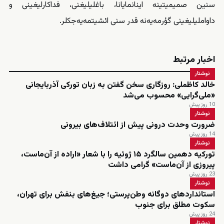
سنین صمیمیتینه اینانمایانا، باغلیلیغنی‌، فداکارلیغینی و
داواملیلیغینی گؤرمه‌یه‌نه قدر سنی ائشیتمه‌یه‌جکلر.
اخبار مرتبط
نوشتار
خالد کاظملی: روزگاری سخن گفتن به زبان تورکی آذربایجانی
«ملی‌گرایی» محسوب می‌شد
10 روز پیش
نوشتار
ضرورت وحدت درونی پیش از ائتلاف‌های بیرونی
14 روز پیش
نوشتار
تورکیه دهمین سالگرد ۱۵ ژوئیه را با شعار «اراده از آن‌ماست،
پیروزی از آن‌ماست» گرامی داشت
23 روز پیش
نوشتار
استانداردهای دوگانه وطن‌پرستی؛ جیغ‌های بنفش برای تهران،
سکوت مطلق برای جنوب
24 روز پیش
نوشتار