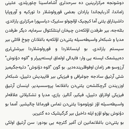
دوشونجه مرکز‌لرینین ده سرحد‌لری آشاماسینا چئوریلدی. عئینی
زاماندا، آذربایجاندا یارادان بعضی قورولوشلار دا تورکیه و آوروپایا
داشیناراق یئنی آما کیچیک اؤلچولو سئیرک دیاسپورا مرکز‌لری یاراتدی.
بئله‌جه، بیر طرفدن اؤلکه‌دن چیخان اینتلکتوال سرمایه، دیگر طرفدن
مدیا و شبکه‌لر واسیطه‌سیله یئنی‌دن اؤلکه‌یه باغلانان چوخ قاتلی بیر
سیستم یاراندی. بو اینسانلاردا و قورولوشلاردا بیرشئی‌لری
ده‌ییشمک ایسته یی وار؛ فایدالی اولماق ایسته‌ییرلر و "ائوه دؤنوش"
آرزوسو هر زامان اوفوقلرینده‌دیر. بو گون "ائوه دؤنوش" دئیه‌جگیمیز
شئی آرتیق سادجه جوغرافی و فیزیکی بیر قاییدیش دئییل، شبکه‌لر
اوزریندن گرچکلشه‌ن یئنی‌دن باغلانما پروسسیدیر. اینسان آرتیق
فیزیکی اولاراق دئییل، فیکیر، آنالیز، یازی، مدیا و تشکیلاتی علاقه‌لر
واسیطه‌سیله اؤز توپلومونا یئنی‌دن تماس قورماغا چالیشیر. آمما بو
دؤنوش یولو اؤزو ایله داخیل بیر گرگینلیک ده گتیریر.
بو یئنی‌دن باغلانمانین ان آغیر گئرچه یی بودور: سن آرتیق اولکی