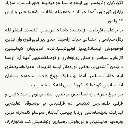
تکرارلایان وئریمسز بیر اینفورماسیا موحیطینه چئوریلیرسن. سؤزلر
پارلاق گؤرونور، آمما حیاتلا و جمعیتله باغلانتی ضعیفله‌ییر و ایش
گؤرولمور.
بو بوشلوق آذربایجان زمینینده داها دا دریندیر. آکادمیک ایشلر ایله
رئال سیاسی و اجتماعی حیات آراسیندا جدی بیر قوپوقلوق وار. آیدین
اوخوموش اینسانلاریمیز اونیوئرسیته‌لرده آذربایجان کیملیینین
تاریخی، سیاسی و مدنی زورلوقلاری و کومپلکسلییی آدینا آزدا اولسا
دریندن آراشدیریر، بعضی قوروملار ایسه اللریند‌کی مدیا واسیطه‌لری
ایله خالقا سسلنیر. آمما بو بیلیک چوخ واخت ساحه‌ده یاشایان
اینسانلارین گونده‌لیک گرچک‌لییی ایله کسیشمیر. ب
بیر چوخ نظریه وار، آمما نبض یوخدور. البته، توپلوم واحید دئییل و
فرقلی طبقه‌لرین تپکیسی ده فرقلیدیر. بو بوشلوقدا تقلیدچی
لیدرلیک یانیلساماسی اورتایا چیخیر: آیدینلار سوسلو کلمه‌لرله درس
وئرمه‌یه چالیشیرلار و قورولوش رهبرلری اوتولنمیش کت شالوارلارلا،