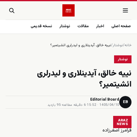
صفحه اصلی
اخبار
مقالات
نوشتار
نسخه قدیمی
خانه
/
نوشتار
/
نییه خالق، آیدینلاری و لیدرلری ائشیتمیر؟
نوشتار
نییه خالق، آیدینلاری و لیدرلری
ائشیتمیر؟
Editorial Board
EB
1405/04/10 · 15:52
·
6 دقیقه مطالعه
·
95 بازدید
ARAZ
NEWS
فرامرز اصغر‌زاده