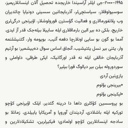
۱۹۹۵–۲۰۰۰-جی ایللر آراسیندا خاریجده تحصیل آلان اینسانلاریمیز،
سوسیولوقلار، سیاستچی‌لر، آذربایجانین سسینی دونیایا چاتدیران
وب پلاتفورمالاری و فعالیت گؤسترن قورولوشلار، اؤیرنجی درگی‌لری
خاریج، بلکی ده بیر الین بارماقلاری ایله ساییلا بیله‌جک قدر آز ایدی.
آمما بو گون بو سایی اونلارچا دفعه آتیب. بویومه وار، گئنیشلنمه
وار، یئنی بیر نسل یئتیشیب. آنجاق اساس سوال ده‌ییشمیر: بو آرتیم
آذربایجان خالقی ایله نه قدر اورگانیک، ایکی طرفلی، داواملی و
سوردوروله بیلن بیر دیالوگ قورا بیلیر؟
یازی‌نین آردی
▪بیرینجی بؤلوم
▪ایکینجی بؤلوم
بو پروسسین کؤکلری داها دا درینه گئدیر. ایلک اؤیرنجی کؤچو
تورکیه ایله باشلادی، آردیندان آوروپا و آمریکایا یاییلدی. زمانلا بو
سادجه اینسانلارین کؤچو اولمادی؛ فیکیرلرین، تشکیلادلارین و