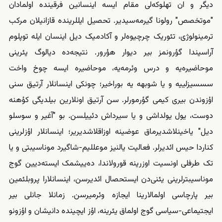
دیگر و ان تهلوکه‌لی مقام ایسه اینسانین فرقینده اولمادان
"موتخصص" رولونا گیرمه‌سیدیر. تحصیل ایللرینده قازانیلان مرکب
ترمینولوژی، تئوریک چرچیوه‌لر و آکادمیک دیل اینسان ایله توپلوم
آراسیندا گؤرونمز بیر دیوار هؤرور. نتیجه‌ده دیالوگ یئرینی
موحاضیره‌یه و درس وئرمه‌یه، موحاضیره ایسه چوخ واخت
سسسیزلییه و یا شوبهه یه بوراخیر؛ چونکی اینسانلار آرتیق سنی
اؤزوندن بیری کیمی گؤرمورلر. سن آرتیق اونلارین بیلد‌یگی کؤهنه
دوست، یول یولداشی و یا سیرداش دئییلسن. بو "آغیر و سوسلو
دیل" یاخینلاشدیرماق عوضینه اوزاقلاشدیریر؛ اینسانلار اؤز‌لرینی
کناردا حیس ائدیرلر. فعالیت یالنیز موعللیم-شاگیرد موناسیبتی و یا
تک طرفلی اونسیت اوزرینه قورولاندا، ده‌ییشمک ایسته‌دیین گوج
موناسیبترلرینی یئنی‌دن ایستحصال ائدیرسن، اینسانلارا پروبلئمین
بیر پارچاسی اولمالارینا ایجازه وئرمیرسن. زمانلا جانلی بیر
ایجتیماعی-سیاسی گوج اولماق یئرینه، اؤز ایچینده دانیشان و اؤزونو