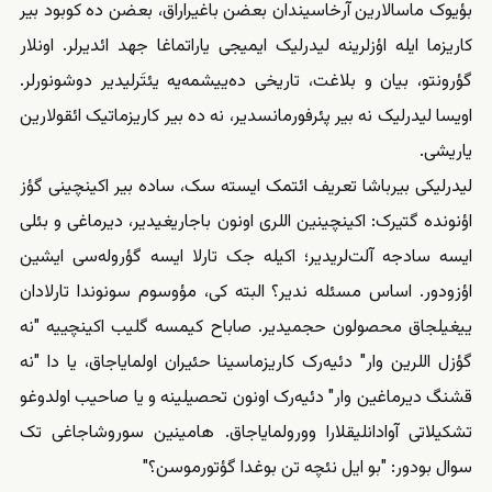
بؤیوک ماسالارین آرخاسیندان بعضن باغیراراق، بعضن ده کوبود بیر
کاریزما ایله اؤزلرینه لیدرلیک ایمیجی یاراتماغا جهد ائدیرلر. اونلار
گؤرونتو، بیان و بلاغت، تاریخی ده‌ییشمه‌یه یئتَرلیدیر دوشونورلر.
اویسا لیدرلیک نه بیر پئرفورمانسدیر، نه ده بیر کاریزماتیک ائقولارین
یاریشی.
لیدرلیکی بیرباشا تعریف ائتمک ایسته سک، ساده بیر اکینچینی گؤز
اؤنونده گتیرک: اکینچینین اللری اونون باجاریغیدیر، دیرماغی و بئلی
ایسه سادجه آلت‌لریدیر؛ اکیله جک تارلا ایسه گؤروله‌سی ایشین
اؤزودور. اساس مسئله ندیر؟ البته کی، مؤوسوم سونوندا تارلادان
ییغیلجاق محصولون حجمیدیر. صاباح کیمسه گلیب اکینچییه "نه
گؤزل اللرین وار" دئیه‌رک کاریزماسینا حئیران اولمایاجاق، یا دا "نه
قشنگ دیرماغین وار" دئیه‌رک اونون تحصیلینه و یا صاحیب اولدوغو
تشکیلاتی آوادانلیقلارا وورولمایاجاق. هامینین سوروشاجاغی تک
سوال بودور: "بو ایل نئچه تن بوغدا گؤتورموسن؟"