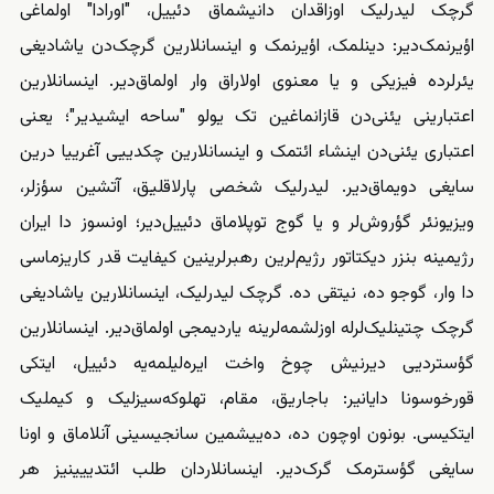
گرچک لیدرلیک اوزاقدان دانیشماق دئییل، "اورادا" اولماغی
اؤیرنمک‌دیر: دینلمک، اؤیرنمک و اینسانلارین گرچک‌دن یاشادیغی
یئر‌لرده فیزیکی و یا معنوی اولاراق وار اولماق‌دیر. اینسانلارین
اعتبارینی یئنی‌دن قازانماغین تک یولو "ساحه ایشیدیر"؛ یعنی
اعتباری یئنی‌دن اینشاء ائتمک و اینسانلارین چکدییی آغرییا درین
سایغی دویماق‌دیر. لیدرلیک شخصی پارلاقلیق، آتشین سؤزلر،
ویزیونئر گؤروش‌لر و یا گوج توپلاماق دئییل‌دیر؛ اونسوز دا ایران
رژیمینه بنز‌ر دیکتاتور رژیم‌لرین رهبر‌لرینین کیفایت قدر کاریزماسی
دا وار، گوجو ده، نیتقی ده. گرچک لیدرلیک، اینسانلارین یاشادیغی
گرچک چتینلیک‌لرله اوزلشمه‌لرینه یاردیمجی اولماق‌دیر. اینسانلارین
گؤستردیی دیرنیش چوخ واخت ایره‌لیلمه‌یه دئییل، ایتکی
قورخوسونا دایانیر: باجاریق، مقام، تهلوکه‌سیزلیک و کیملیک
ایتکیسی. بونون اوچون ده، ده‌ییشمین سانجیسینی آنلاماق و اونا
سایغی گؤسترمک گرک‌دیر. اینسانلاردان طلب ائتدییینیز هر