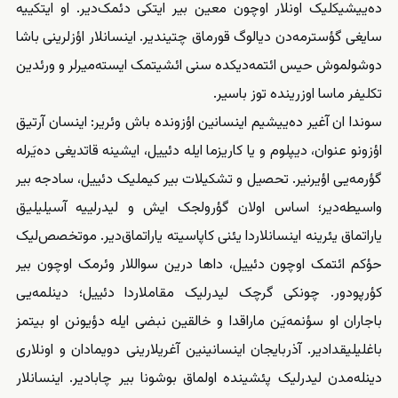
ده‌ییشیکلیک اونلار اوچون معین بیر ایتکی دئمک‌دیر. او ایتکییه
سایغی گؤسترمه‌دن دیالوگ قورماق چتیندیر. اینسانلار اؤز‌لرینی باشا
دوشولموش حیس ائتمه‌دیکده سنی ائشیتمک ایسته‌میرلر و ورئدین
تکلیفر ماسا اوزرینده توز باسیر.
سوندا ان آغیر ده‌ییشیم اینسانین اؤزونده باش وئریر: اینسان آرتیق
اؤزونو عنوان، دیپلوم و یا کاریزما ایله دئییل، ایشینه قاتدیغی ده‌یَرله
گؤرمه‌یی اؤیرنیر. تحصیل و تشکیلات بیر کیملیک دئییل، سادجه بیر
واسیطه‌دیر؛ اساس اولان گؤرولجک ایش و لیدرلییه آسیلیلیق
یاراتماق یئرینه اینسانلاردا یئنی کاپاسیته یاراتماق‌دیر. موتخصص‌لیک
حؤکم ائتمک اوچون دئییل، داها درین سواللار وئرمک اوچون بیر
کؤرپودور. چونکی گرچک لیدرلیک مقاملاردا دئییل؛ دینلمه‌یی
باجاران او سؤنمه‌یَن ماراقدا و خالقین نبضی ایله دؤیونن او بیتمز
باغلیلیقدادیر. آذربایجان اینسانینین آغریلارینی دویمادان و اونلاری
دینله‌مدن لیدرلیک پئشینده اولماق بوشونا بیر چابادیر. اینسانلار