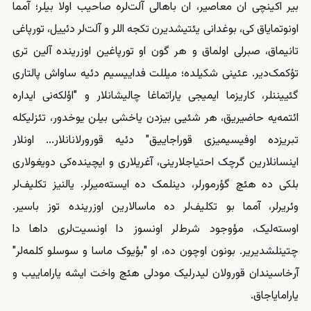
بیر اکینچی ان معاصیر، ان باهالی آلت‌لره صاحیب اولا بیلر؛ آمما
اونوتمایاق کی، بوغدانی یئتیشدیرن تکجه اللر و آلت‌لر دئییل، تورپاغی
تانیماق، صبرلی اولماق و هر گون او تورپاغین اوزرینده آلین تری
تؤکمک‌دیر. عئینی شکیلده؛ میللت فداییسیم دئیه ساواش پالتاری
گئییننلر، کاریزما ایمیجی یاراتماغا چالیشانلار و "اؤلکه‌نی ایداره
ائتمه‌یه حاضیریق، هر شئیی بیزدن یاخشی بیلن یوخدور، تئز‌لیکله
تبریزده اوفیسیمیزی قوراجاییق" دئیه قورورلانانلار... اونلار
اینسانلارین گرچک احتیاجلارینی، آغریلاری و ایچینده‌کی دویغولاری
بلکی ده هئچ گؤرمورلر، دینلمک ده ایسته‌میرلر. یالنیز تکلیف‌لر
وئریرلر، آمما بو تکلیف‌لر ده ماسالارین اوزرینده توز باسیر.
اوسته‌لیک، مؤوجود شرط‌لر اونسوز دا اونسیت‌لری داها دا
چتینلشدیریر. بونون اوچون ده، او "بؤیوک ماسا و سوسلو کلمه‌لر"
آرخاسیندان قورولان لیدرلیک مودلی هئچ واخت ایشه‌ یاراماییب و
یارامایاجاق.