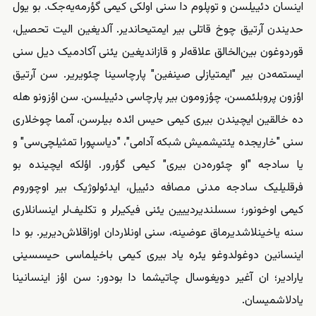
اینسان دئییلسن و توپلوم دا سنی اولکی کیمی گؤرمه‌یه‌جک. بو یول
حدیندن آرتیق چوخ‌ قاتلی بیر ایمتیحاندیر. آلدیغین الیت تحصیل،
قوردوغون بین‌الخالق علاقه‌لر و قازاندیغین یئنی آکادمیک دیل سنی
ایستمه‌دن بیر "ایمتیازلی صینفین" پارچاسینا چئویریر. سن آرتیق
اؤزون پروبلئمسن، چؤزومون بیر پارچاسی دئییلسن. سن اؤزونو هله
ده خالقین ایچیندن بیری کیمی حیس ائده بیلرسن، آمما چوخلاری
سنی "خاریجده یئتیشمیش شبکه آدامی"، "دیاسپورا تمثیلچی‌سی" و
یا سادجه "او چئوره‌دن بیری" کیمی گؤرور. اؤلکه ایچینده بو
فرقلیلیک سادجه مدنی مصافه دئییل، ایدئولوژیک بیر اوچوروم
کیمی اوخونور؛ سسلندیردییین یئنی فیکیرلر و تکلیف‌لر اینسانلاری
سنه یاخینلاشدیرماق عوضینه، سنی اونلاردان اوزاقلاش‌دیریر. بو دا
اینسانین دوغولدوغو یئره یاد بیری کیمی باخیلماسی حیسسینی
یارادیر؛ ان آغیر دویغوسال چاتیشما دا بودور: سن اؤز اینسانینا
یادلاشمیسان.