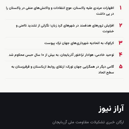
۱
اظهارات مرندی علیه پاکستان، موج انتقادات و واکنش‌های منفی در پاکستان را
در پی داشت
۲
افزایش ترورهای هدفمند در شهرهای کرد زبان؛ نگرانی از تشدید ناامنی و
خشونت
۳
کرکوک به اتحادیه شهرداری‌های جهان ترک پیوست
۴
توحید خادمی، هوادار تراختور آذربایجان، به بیش از ۱۰ سال حبس محکوم شد
۵
گامی دیگر در همگرایی جهان تورک: ارتقای روابط ازبکستان و قرقیزستان به
سطح اتحاد
آراز نیوز
ارگان خبری تشکیلات مقاومت ملی آزربایجان