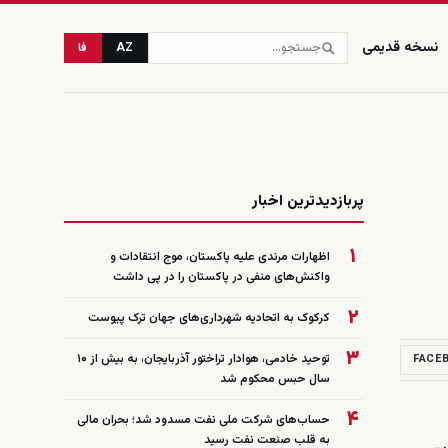
نسخه قدیمی
AZ
فا
زنده
پربازدیدترین اخبار
۱
اظهارات مرندی علیه پاکستان، موج انتقادات و
واکنش‌های منفی در پاکستان را در پی داشت
۲
کرکوک به اتحادیه شهرداری‌های جهان ترک پیوست
۳
توحید خادمی، هوادار تراختور آذربایجان، به بیش از ۱۰
FACE
سال حبس محکوم شد
۴
حساب‌های شرکت ملی نفت مسدود شد؛ بحران مالی
به قلب صنعت نفت رسید