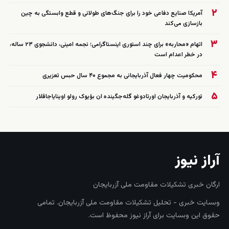
۲
آمریکا صنایع دفاعی خود را برای جنگ‌های طولانی و قطع وابستگی به چین
بازسازی می‌کند
۳
اتهام «محاربه» برای چند استوری اینستاگرامی؛ نجمه امینی، دانشجوی ۲۳ ساله،
در خطر اعدام است
۴
محکومیت چهار فعال آذربایجانی به مجموع ۴۰ سال حبس تعزیری
۵
تورکیه و آذربایجان اورتادوغو گله‌جگینده ان بؤیوک رولو اوینایاجاقلار
آراز نیوز
ارگان خبری تشکیلات مقاومت ملی آزربایجان
وبسایت خبری - تحلیل تشکیلات مقاومت ملی آزربایجان. تمامی
حقوق این وبسایت برای آراز نیوز محفوظ است.