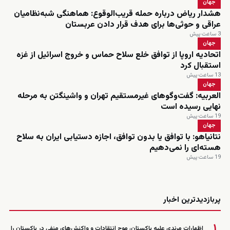
جهان
هشدار ریاض درباره حمله قریب‌الوقوع: هماهنگی شبه‌نظامیان
عراقی و حوثی‌ها برای هدف قرار دادن عربستان
3 ساعت پیش
جهان
اتحادیه اروپا از توافق خلع سلاح حماس و خروج اسرائیل از غزه
استقبال کرد
13 ساعت پیش
جهان
العربیه: گفت‌وگوهای غیرمستقیم تهران و واشینگتن به مرحله
نهایی رسیده است
19 ساعت پیش
جهان
نتانیاهو: با توافق یا بدون توافق، اجازه دستیابی ایران به سلاح
هسته‌ای را نمی‌دهیم
19 ساعت پیش
زنده
پربازدیدترین اخبار
۱
اظهارات مرندی علیه پاکستان، موج انتقادات و واکنش‌های منفی در پاکستان را