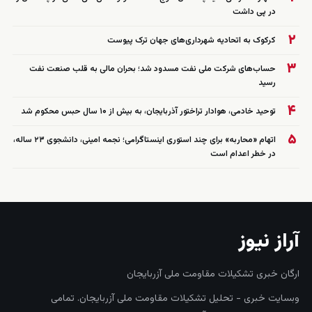
در پی داشت
۲
کرکوک به اتحادیه شهرداری‌های جهان ترک پیوست
۳
حساب‌های شرکت ملی نفت مسدود شد؛ بحران مالی به قلب صنعت نفت
رسید
۴
توحید خادمی، هوادار تراختور آذربایجان، به بیش از ۱۰ سال حبس محکوم شد
۵
اتهام «محاربه» برای چند استوری اینستاگرامی؛ نجمه امینی، دانشجوی ۲۳ ساله،
در خطر اعدام است
آراز نیوز
ارگان خبری تشکیلات مقاومت ملی آزربایجان
وبسایت خبری - تحلیل تشکیلات مقاومت ملی آزربایجان. تمامی