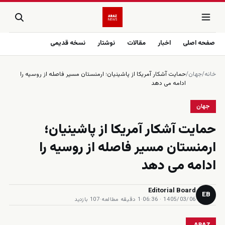
صفحه اصلی
اخبار
مقالات
نوشتار
نسخه قدیمی
خانه
/
جهان
/
حمايت آشكار آمريكا از پاشينيان؛ ارمنستان مسير فاصله از روسيه را
ادامه مى دهد
جهان
حمايت آشكار آمريكا از پاشينيان؛
ارمنستان مسير فاصله از روسيه را
ادامه مى دهد
Editorial Board
EB
1405/03/06 · 06:36
·
1 دقیقه مطالعه
·
107 بازدید
ARAZ