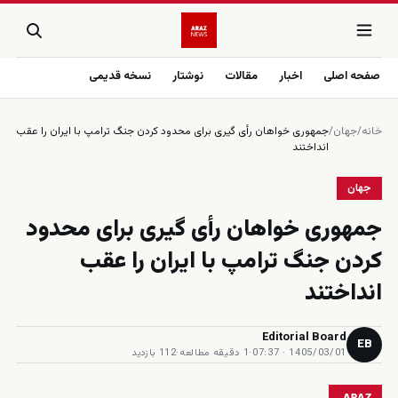
صفحه اصلی
اخبار
مقالات
نوشتار
نسخه قدیمی
خانه
/
جهان
/
جمهورى خواهان رأى گيرى براى محدود كردن جنگ ترامپ با ايران را عقب
انداختند
جهان
جمهورى خواهان رأى گيرى براى محدود
كردن جنگ ترامپ با ايران را عقب
انداختند
Editorial Board
EB
1405/03/01 · 07:37
·
1 دقیقه مطالعه
·
112 بازدید
ARAZ