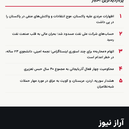
پربازدیدترین اخبار
۱
اظهارات مرندی علیه پاکستان، موج انتقادات و واکنش‌های منفی در پاکستان را
در پی داشت
۲
حساب‌های شرکت ملی نفت مسدود شد؛ بحران مالی به قلب صنعت نفت
رسید
۳
اتهام «محاربه» برای چند استوری اینستاگرامی؛ نجمه امینی، دانشجوی ۲۳ ساله،
در خطر اعدام است
۴
محکومیت چهار فعال آذربایجانی به مجموع ۴۰ سال حبس تعزیری
۵
هشدار سوریه، اردن، عربستان، و کویت به عراق در مورد مهار حملات
شبه‌نظامیان
آراز نیوز