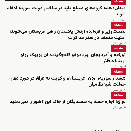
منطقه
فیدان: همه گروه‌های مسلح باید در ساختار دولت سوریه ادغام
شوند
۱ روز پیش
منطقه
نخست‌وزیر و فرمانده ارتش پاکستان راهی عربستان می‌شوند؛
امنیت منطقه در صدر مذاکرات
2 روز پیش
منطقه
تورکیه و آذربایجان اورتادوغو گله‌جگینده ان بؤیوک رولو
اوینایاجاقلار
3 روز پیش
منطقه
هشدار سوریه، اردن، عربستان، و کویت به عراق در مورد مهار
حملات شبه‌نظامیان
4 روز پیش
منطقه
عراق؛ اجازه حمله به همسایگان از خاک این کشور را نمی‌دهیم
5 روز پیش
زنده