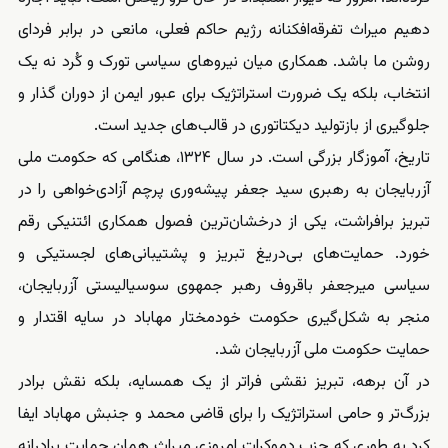
دهیم میراث تفرقه‌افکنانه‌ رژیم حاکم فعلی، مانعی در برابر فردای
روشن ما باشد. همکاری میان نیروهای سیاسی تورک و کُرد نه یک
انتخاب، بلکه یک ضرورت استراتژیک برای عبور ایمن از دوران گذار و
جلوگیری از بازتولید دیکتاتوری در قالب‌های جدید است.
تاریخ، آموزگار بزرگی است. در سال ۱۳۲۴، هنگامی که حکومت ملی
آزربایجان به رهبری سید جعفر پیشه‌وری پرچم آزادی‌خواهی را در
تبریز برافراشت، یکی از درخشان‌ترین فصول همکاری ائتنیکی رقم
خورد. حمایت‌های بی‌دریغ تبریز و پشتیبانی‌های لجستیکی و
سیاسی میرجعفر باقروف رهبر جمهوی سوسیالیستی آزربایجان،
منجر به شکل‌گیری حکومت خودمختار مهاباد در سایه‌ اقتدار و
حمایت حکومت ملی آزربایجان شد.
در آن برهه، تبریز نقشی فراتر از یک همسایه، بلکه نقش برادر
بزرگ‌تر و حامی استراتژیک را برای قاضی محمد و جنبش مهاباد ایفا
کرد به طوری که حزب دموکرات امروزی میراث همان حمایت برادرانه