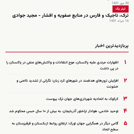
30 مهر 1401
تیتر یک
ترک، تاجیک و فارس در منابع صفویه و افشار - مجید جوادی
16 خرداد 1401
زنده
پربازدیدترین اخبار
۱
اظهارات مرندی علیه پاکستان، موج انتقادات و واکنش‌های منفی در پاکستان را
در پی داشت
۲
افزایش ترورهای هدفمند در شهرهای کرد زبان؛ نگرانی از تشدید ناامنی و
خشونت
۳
کرکوک به اتحادیه شهرداری‌های جهان ترک پیوست
۴
توحید خادمی، هوادار تراختور آذربایجان، به بیش از ۱۰ سال حبس محکوم شد
۵
گامی دیگر در همگرایی جهان تورک: ارتقای روابط ازبکستان و قرقیزستان به
سطح اتحاد