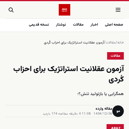
صفحه اصلی
اخبار
مقالات
نوشتار
نسخه قدیمی
خانه
/
مقالات
/
آزمون عقلانیت استراتژیک برای احزاب کُردی
مقالات
آزمون عقلانیت استراتژیک برای احزاب
کُردی
همگرایی یا بازتولید تنش؟؛
مقاله وارده
مو
1404/12/06 · 11:08
·
4 دقیقه مطالعه
·
174 بازدید
ARAZ