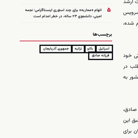
ت ارشد
۵
اتهام «محاربه» برای چند استوری اینستاگرامی؛ نجمه
 سرویس
امینی، دانشجوی ۲۳ ساله، در خطر اعدام است
م شده،
برچسب‌ها
اسرائیل
باکو
ترکیه
جمهوری آذربایجان
H) میان نیروهای عملیاتی خود
فرزانه صادق
طلب در
شور به
 صادق،
بق این
ن برای