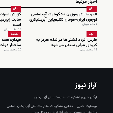
اخبار مرتبط
ایران
ایران
العربیه: هورموزون ۶۰ گونلوک آچیلماسی
گزارش اسرائیل
اوچون ایران-عومان تکلیفینین آیرینتیلاری
سایت زیرزمین
است
۱ ساعت پیش
15 ساعت پیش
ایران
منطقه
فارس: تردد کشتی‌ها در تنگه هرمز به
فیدان: همه گ
کریدور میانی منتقل می‌شود
ساختار دولت 
15 ساعت پیش
20 ساعت پیش
آراز نیوز
ارگان خبری تشکیلات مقاومت ملی آزربایجان
وبسایت خبری - تحلیل تشکیلات مقاومت ملی آزربایجان. تمامی
حقوق این وبسایت برای آراز نیوز محفوظ است.