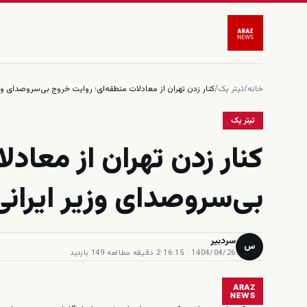
خانه
/
تیتر یک
/
کنار زدن تهران از معادلات منطقه‌ای؛ روایت خروج بی‌سروصدای وزی
تیتر یک
کنار زدن تهران از معاد
بی‌سروصدای وزیر ایرانی
سردبیر
س
1404/04/26 · 16:15
·
2 دقیقه مطالعه
·
149 بازدید
ARAZ
NEWS