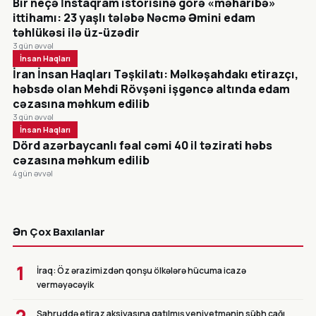
Bir neçə İnstaqram istorisinə görə «məharibə»
ittihamı: 23 yaşlı tələbə Nəcmə Əmini edam
təhlükəsi ilə üz-üzədir
3 gün əvvəl
İnsan Haqları
İran İnsan Haqları Təşkilatı: Məlkəşahdakı etirazçı,
həbsdə olan Mehdi Rövşəni işgəncə altında edam
cəzasına məhkum edilib
3 gün əvvəl
İnsan Haqları
Dörd azərbaycanlı fəal cəmi 40 il təzirati həbs
cəzasına məhkum edilib
4 gün əvvəl
CANLI
Ən Çox Baxılanlar
1
İraq: Öz ərazimizdən qonşu ölkələrə hücuma icazə
verməyəcəyik
Şahruddə etiraz aksiyasına qatılmış yeniyetmənin sübh çağı