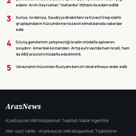
2
edamı: Arvin Xeyrxahan "məharibə" ittihamı ilə edam edilib
3
Suriya, İordaniya, Səudiyyə Ərəbistanı və Küveyt İraqı silahlı
qruplaşmaların hücumlarına nəzarət etmək barədə xəbərdar
edib
4
Döyüş gəmilərinin çatışmazlığı İsrailin müdafiə qalxanını
sıxışdırır: Amerikalı komandan: Artıq eyni vaxtda həm İsraili, həm
də ABŞ ərazisini müdafiə edə bilmirik
5
Ukraynanın hücumları Rusiyanı benzin idxal etməyə vadar edib
ArazNews
Azərbaycan Milli Müqavimət Təşkilatı Xəbər Agentliyi
Veb-sayt təhlili - Azərbaycan Milli Müqavimət Təşkilatının