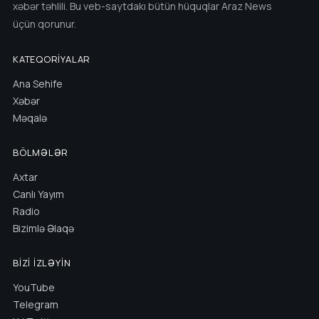
xəbər təhlili. Bu veb-saytdakı bütün hüquqlar Araz News
üçün qorunur.
KATEQORIYALAR
Ana Sehife
Xəbər
Məqalə
BÖLMƏLƏR
Axtar
Canlı Yayım
Radio
Bizimlə Əlaqə
BIZI İZLƏYIN
YouTube
Telegram