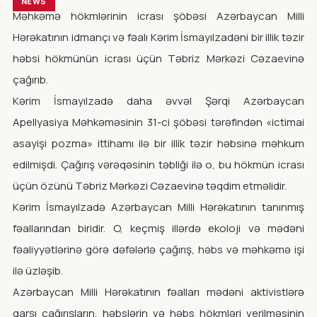
NEWS
Məhkəmə hökmlərinin icrası şöbəsi Azərbaycan Milli
Hərəkatının idmançı və fəalı Kərim İsmayılzadəni bir illik təzir
həbsi hökmünün icrası üçün Təbriz Mərkəzi Cəzaevinə
çağırıb.
Kərim İsmayılzadə daha əvvəl Şərqi Azərbaycan
Apellyasiya Məhkəməsinin 31-ci şöbəsi tərəfindən «ictimai
asayişi pozma» ittihamı ilə bir illik təzir həbsinə məhkum
edilmişdi. Çağırış vərəqəsinin təbliği ilə o, bu hökmün icrası
üçün özünü Təbriz Mərkəzi Cəzaevinə təqdim etməlidir.
Kərim İsmayılzadə Azərbaycan Milli Hərəkatının tanınmış
fəallarından biridir. O, keçmiş illərdə ekoloji və mədəni
fəaliyyətlərinə görə dəfələrlə çağırış, həbs və məhkəmə işi
ilə üzləşib.
Azərbaycan Milli Hərəkatının fəalları mədəni aktivistlərə
qarşı çağırışların, həbslərin və həbs hökmləri verilməsinin