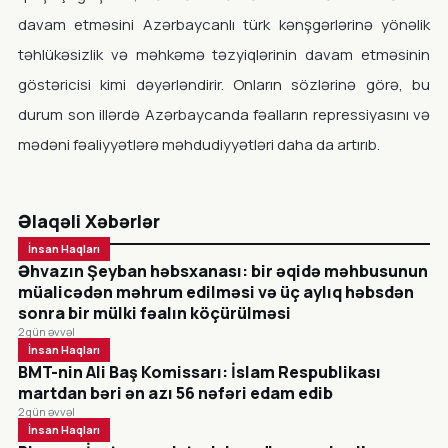
davam etməsini Azərbaycanlı türk kənşgərlərinə yönəlik
təhlükəsizlik və məhkəmə təzyiqlərinin davam etməsinin
göstəricisi kimi dəyərləndirir. Onların sözlərinə görə, bu
durum son illərdə Azərbaycanda fəalların repressiyasını və
mədəni fəaliyyətlərə məhdudiyyətləri daha da artırıb.
Əlaqəli Xəbərlər
İnsan Haqları
Əhvazın Şeyban həbsxanası: bir əqidə məhbusunun
müalicədən məhrum edilməsi və üç aylıq həbsdən
sonra bir mülki fəalın köçürülməsi
2 gün əvvəl
İnsan Haqları
BMT-nin Ali Baş Komissarı: İslam Respublikası
martdan bəri ən azı 56 nəfəri edam edib
2 gün əvvəl
İnsan Haqları