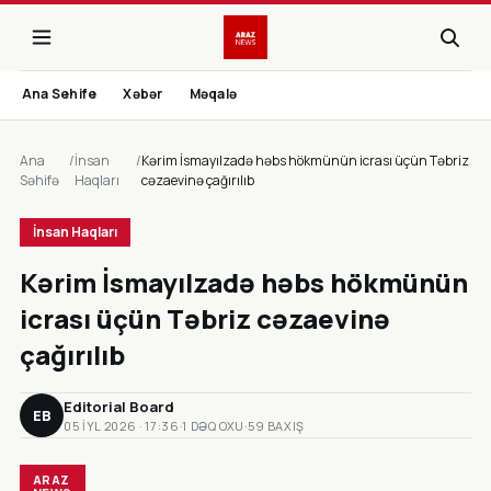
Ana Sehife
Xəbər
Məqalə
Ana
/
İnsan
/
Kərim İsmayılzadə həbs hökmünün icrası üçün Təbriz
Səhifə
Haqları
cəzaevinə çağırılıb
İnsan Haqları
Kərim İsmayılzadə həbs hökmünün
icrası üçün Təbriz cəzaevinə
çağırılıb
Editorial Board
EB
05 IYL 2026 · 17:36
·
1 DƏQ OXU
·
59 BAXIŞ
ARAZ