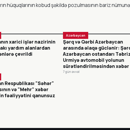
arın hüquqlarının kobud şəkildə pozulmasının bariz nümunəs
Azərbaycan
ın xarici işlər nazirinin
Şərq və Qərbi Azərbaycan
akı yardım alanlardan
arasında əlaqə güclənir: Şər
nlərə çevrildi
Azərbaycan ostandarı Təbri
Urmiyə avtomobil yolunun
sürətləndirilməsindən xəbər
7 gün əvvəl
n Respublikası "Səhər"
sının və "Mehr" xəbər
in fəaliyyətini qanunsuz