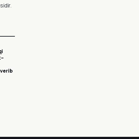
idir.
qi
z–
 verib