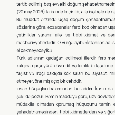
tərtib edilmiş beş əvvəlki doğum şəhadətnaməsini
(20 may 2026) tarixində keçirilib, ailə isə hələ də q
Bu müddət ərzində uşaq doğum şəhadətnaməsin
sözlərinə görə, əczaxanalar fərdi kod olmadan uş
çətinliklər yaranır, ailə isə tibbi xidmət və 
məcburiyyətindədir. O vurğulayıb: «İstənilən ad
əl çəkməyəcəyik.»
Türk adlarının qadağan edilməsi illərdir fars mə
xalqına qarşı yürütdüyü dil və kimlik birləşdirmə s
faşist və irqçi baxışda kök salan bu siyasət, mi
etməyə yönəlmiş açıq bir cəhddir.
İnsan hüquqları baxımından bu addım İranın da 
şəkildə pozur. Həmin maddəyə görə, üzv dövlətlər 
müdaxilə olmadan qorumaq hüququnu təmin et
şəhadətnaməsindən, tibbi xidmətlərdən və sığort