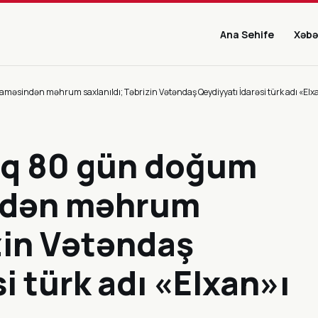
Ana Sehife
Xəbə
sindən məhrum saxlanıldı; Təbrizin Vətəndaş Qeydiyyatı İdarəsi türk adı «Elxa
aq 80 gün doğum
ndən məhrum
izin Vətəndaş
i türk adı «Elxan»ı