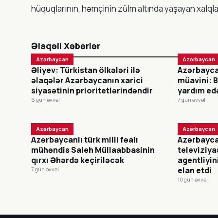
hüquqlarının, həmçinin zülm altında yaşayan xalql
Əlaqəli Xəbərlər
Azərbaycan
Azərbaycan
Əliyev: Türkistan ölkələri ilə
Azərbaycan
əlaqələr Azərbaycanın xarici
müavini: B
siyasətinin prioritetlərindəndir
yardım edə
6 gün əvvəl
7 gün əvvəl
Azərbaycan
Azərbaycan
Azərbaycanlı türk milli fəalı
Azərbayca
mühəndis Saleh Müllaabbasinin
televiziya
qırxı Əhərdə keçiriləcək
agentliyin
elan etdi
7 gün əvvəl
10 gün əvvəl