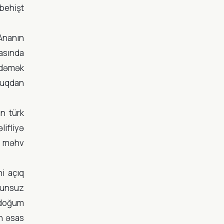
ibehişt
Ananın
masında
ödəmək
quqdan
n türk
lifliyə
n məhv
i açıq
anunsuz
 doğum
n əsas