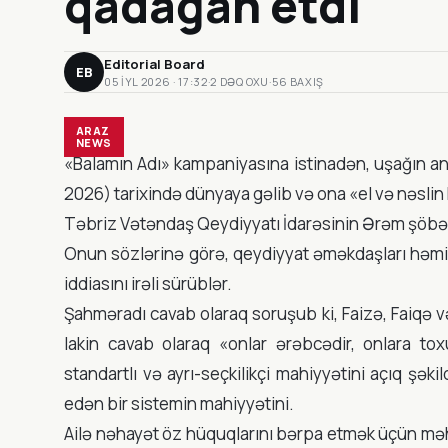
qadağan etdi
Editorial Board
EB
05 IYL 2026 · 17:32
·
2 DƏQ OXU
·
56 BAXIŞ
ARAZ
NEWS
«Balamın Adı» kampaniyasına istinadən, uşağın ana
2026) tarixində dünyaya gəlib və ona «el və nəsli
Təbriz Vətəndaş Qeydiyyatı İdarəsinin Ərəm şöbəsi
Onun sözlərinə görə, qeydiyyat əməkdaşları həmin
iddiasını irəli sürüblər.
Şahməradı cavab olaraq soruşub ki, Faizə, Faiqə və
lakin cavab olaraq «onlar ərəbcədir, onlara tox
standartlı və ayrı-seçkilikçi mahiyyətini açıq şəki
edən bir sistemin mahiyyətini.
Ailə nəhayət öz hüquqlarını bərpa etmək üçün məh