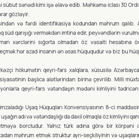
 sübut sənədi kimi işə əlavə edib. Məhkəmə iclası 30 Ord
ərar gözləyir.
dən və fərdi identifikasiya kodundan məhrum qalıb. 
aq süd qarışığı verməkdən imtina edir, peyvəndlərin vurul
dərman xərclərini sığorta olmadan öz vəsaiti hesabına 
ı seçmək hər azad insanın ən əsas hüququdur və biz bu hü
rkəzçi hökumətin qeyri-fars xalqlara, xüsusilə Azərbayca
iyasətinin başlıca alətlərindən birinə çevrilib. Milli müxtə
lyonlarla qeyri-fars vətəndaşın mədəni kimliyini tədricə
imzaladığı Uşaq Hüquqları Konvensiyasının 8-ci maddəsin
uşağın adı və vətəndaşlığı da daxil olmaqla öz kimliyini q
məyə borcludur. Yalnız türk adına görə bir körpəni
adan məhrum etmək struktur ayrı-seçkiliyinin və uşaqları