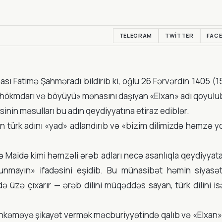
TELEGRAM
TWITTER
FAC
sı Fatimə Şahməradı bildirib ki, oğlu 26 Fərvərdin 1405 (1
n hökmdarı və böyüyü» mənasını daşıyan «Elxan» adı qoyulub
nin məsulları bu adın qeydiyyatına etiraz ediblər.
 türk adını «yad» adlandırıb və «bizim dilimizdə həmzə y
 Maidə kimi həmzəli ərəb adları necə asanlıqla qeydiyyata 
unmayın» ifadəsini eşidib. Bu münasibət həmin siyasətin
ldə üzə çıxarır — ərəb dilini müqəddəs sayan, türk dilini i
kəməyə şikayət vermək məcburiyyətində qalıb və «Elxan» a