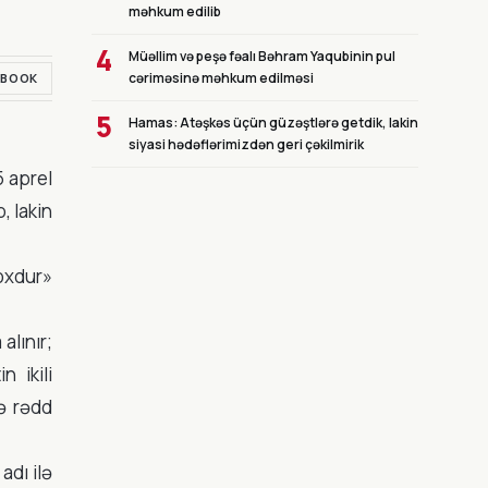
məhkum edilib
4
Müəllim və peşə fəalı Bəhram Yaqubinin pul
cəriməsinə məhkum edilməsi
EBOOK
5
Hamas: Atəşkəs üçün güzəştlərə getdik, lakin
siyasi hədəflərimizdən geri çəkilmirik
5 aprel
, lakin
oxdur»
alınır;
 ikili
sə rədd
dı ilə