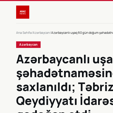
Ana Səhifə
/
Azərbaycan
/
Azərbaycanlı uşaq 80 gün doğum şəhadətnamə
Azərbaycan
Azərbaycanlı uş
şəhadətnaməsi
saxlanıldı; Təbr
Qeydiyyatı İdarəs