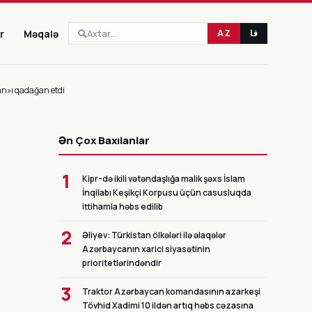
r
Məqalə
AZ
فا
n»ı qadağan etdi
CANLI
Ən Çox Baxılanlar
1
Kipr-də ikili vətəndaşlığa malik şəxs İslam
İnqilabı Keşikçi Korpusu üçün casusluqda
ittihamla həbs edilib
2
Əliyev: Türkistan ölkələri ilə əlaqələr
Azərbaycanın xarici siyasətinin
prioritetlərindəndir
3
Traktor Azərbaycan komandasının azarkeşi
Tövhid Xadimi 10 ildən artıq həbs cəzasına