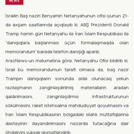
NEWS
İsrailin Baş naziri Benyamin Netanyahunun ofisi iyunun 21-
də axşam saatlarında açıqlayıb ki, ABŞ Prezidenti Donald
Tramp həmin gün Netanyahu ilə İran İslam Respublikası ilə
“danışıqlara başlanması üçün formalaşmaqda olan
memorandum” barədə telefon danışığı aparıb.
ArazNews-un məlumatına görə, Netanyahu Ofisi bildirib ki,
İsrail bu memorandumun tərəfi olmasa da, baş nazir
Trampın danışıqların sonunda əldə olunacaq yekun
razılaşmanın zənginləşdirilmiş materialların aradan
qaldırılmasını, zənginləşdirmə infrastrukturunun
sökülməsini, raket istehsalına məhdudiyyət qoyulmasını və
İran İslam Respublikasının bölgədəki silahlı müttəfiqlərinə
dəstəyinin dayandırılmasını nəzərdə tutacağına dair
öhdəliyini yüksək qiymətləndirib.