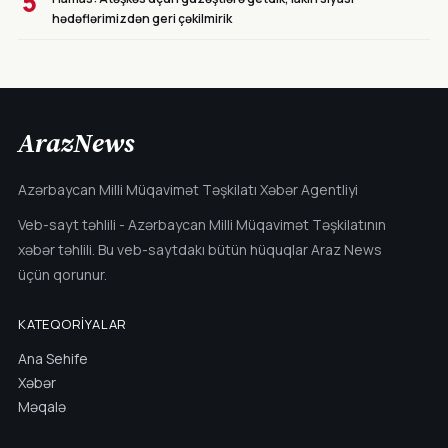
5
hədəflərimizdən geri çəkilmirik
ArazNews
Azərbaycan Milli Müqavimət Təşkilatı Xəbər Agentliyi
Veb-sayt təhlili - Azərbaycan Milli Müqavimət Təşkilatının
xəbər təhlili. Bu veb-saytdakı bütün hüquqlar Araz News
üçün qorunur.
KATEQORIYALAR
Ana Sehife
Xəbər
Məqalə