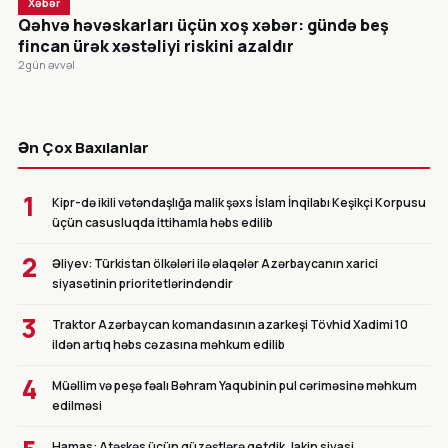
Xəbər
Qəhvə həvəskarları üçün xoş xəbər: gündə beş
fincan ürək xəstəliyi riskini azaldır
2 gün əvvəl
CANLI
Ən Çox Baxılanlar
1
Kipr-də ikili vətəndaşlığa malik şəxs İslam İnqilabı Keşikçi Korpusu
üçün casusluqda ittihamla həbs edilib
2
Əliyev: Türkistan ölkələri ilə əlaqələr Azərbaycanın xarici
siyasətinin prioritetlərindəndir
3
Traktor Azərbaycan komandasının azarkeşi Tövhid Xadimi 10
ildən artıq həbs cəzasına məhkum edilib
4
Müəllim və peşə fəalı Bəhram Yaqubinin pul cəriməsinə məhkum
edilməsi
Hamas: Atəşkəs üçün güzəştlərə getdik, lakin siyasi