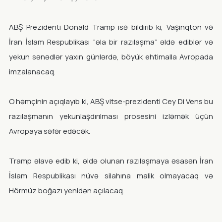
ABŞ Prezidenti Donald Tramp isə bildirib ki, Vaşinqton və
İran İslam Respublikası “əla bir razılaşma” əldə ediblər və
yekun sənədlər yaxın günlərdə, böyük ehtimalla Avropada
imzalanacaq.
O həmçinin açıqlayıb ki, ABŞ vitse-prezidenti Cey Di Vens bu
razılaşmanın yekunlaşdırılması prosesini izləmək üçün
Avropaya səfər edəcək.
Tramp əlavə edib ki, əldə olunan razılaşmaya əsasən İran
İslam Respublikası nüvə silahına malik olmayacaq və
Hörmüz boğazı yenidən açılacaq.