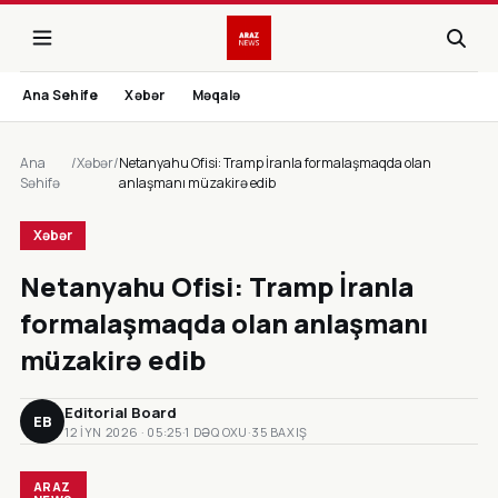
Ana Sehife
Xəbər
Məqalə
Ana
/
Xəbər
/
Netanyahu Ofisi: Tramp İranla formalaşmaqda olan
Səhifə
anlaşmanı müzakirə edib
Xəbər
Netanyahu Ofisi: Tramp İranla
formalaşmaqda olan anlaşmanı
müzakirə edib
Editorial Board
EB
12 IYN 2026 · 05:25
·
1 DƏQ OXU
·
35 BAXIŞ
ARAZ