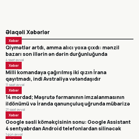
Əlaqəli Xəbərlər
Xəbər
Qiymətlər artdı, amma alıcı yoxa çıxdı: mənzil
bazarı son illərin ən dərin durğunluğunda
4 saat əvvəl
Xəbər
Milli komandaya çağırılmış iki qızın İrana
qayıtmadı, indi Avstraliya vətəndaşıdır
11 saat əvvəl
Xəbər
14 mordad; Məşrutə fərmanının imzalanmasının
ildönümü və İranda qanunçuluq uğrunda mübarizə
21 saat əvvəl
Xəbər
Google səsli köməkçisinin sonu: Google Assistant
4 sentyabrdan Android telefonlardan silinəcək
1 gün əvvəl