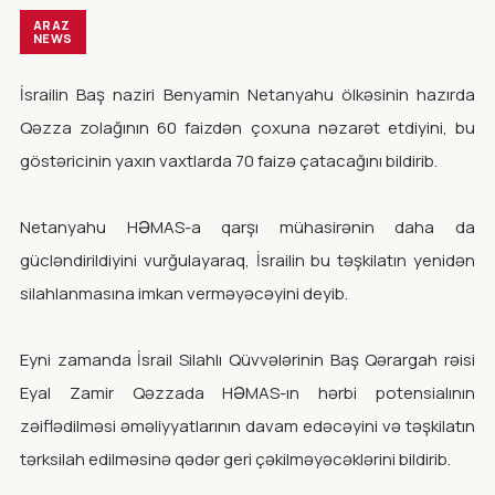
ARAZ
NEWS
İsrailin Baş naziri Benyamin Netanyahu ölkəsinin hazırda
Qəzza zolağının 60 faizdən çoxuna nəzarət etdiyini, bu
göstəricinin yaxın vaxtlarda 70 faizə çatacağını bildirib.
Netanyahu HƏMAS-a qarşı mühasirənin daha da
gücləndirildiyini vurğulayaraq, İsrailin bu təşkilatın yenidən
silahlanmasına imkan verməyəcəyini deyib.
Eyni zamanda İsrail Silahlı Qüvvələrinin Baş Qərargah rəisi
Eyal Zamir Qəzzada HƏMAS-ın hərbi potensialının
zəiflədilməsi əməliyyatlarının davam edəcəyini və təşkilatın
tərksilah edilməsinə qədər geri çəkilməyəcəklərini bildirib.