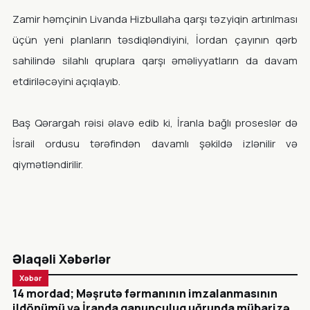
Zamir həmçinin Livanda Hizbullaha qarşı təzyiqin artırılması
üçün yeni planların təsdiqləndiyini, İordan çayının qərb
sahilində silahlı qruplara qarşı əməliyyatların da davam
etdiriləcəyini açıqlayıb.
Baş Qərargah rəisi əlavə edib ki, İranla bağlı proseslər də
İsrail ordusu tərəfindən davamlı şəkildə izlənilir və
qiymətləndirilir.
Əlaqəli Xəbərlər
Xəbər
14 mordad; Məşrutə fərmanının imzalanmasının
ildönümü və İranda qanunçuluq uğrunda mübarizə