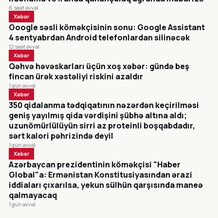
6 saat əvvəl
Xəbər
Google səsli köməkçisinin sonu: Google Assistant
4 sentyabrdan Android telefonlardan silinəcək
12 saat əvvəl
Xəbər
Qəhvə həvəskarları üçün xoş xəbər: gündə beş
fincan ürək xəstəliyi riskini azaldır
1 gün əvvəl
Xəbər
350 qidalanma tədqiqatının nəzərdən keçirilməsi
geniş yayılmış qida vərdişini şübhə altına aldı;
uzunömürlülüyün sirri az proteinli boşqabdadır,
sərt kalori pəhrizində deyil
1 gün əvvəl
Xəbər
Azərbaycan prezidentinin köməkçisi "Haber
Global"a: Ermənistan Konstitusiyasından ərazi
iddiaları çıxarılsa, yekun sülhün qarşısında maneə
qalmayacaq
1 gün əvvəl