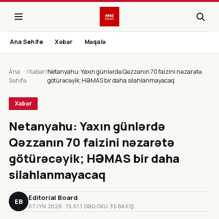
Ana Sehife
Xəbər
Məqalə
Ana
/
Xəbər
/
Netanyahu: Yaxın günlərdə Qəzzanın 70 faizini nəzarətə
Səhifə
götürəcəyik; HƏMAS bir daha silahlanmayacaq
Xəbər
Netanyahu: Yaxın günlərdə
Qəzzanın 70 faizini nəzarətə
götürəcəyik; HƏMAS bir daha
silahlanmayacaq
Editorial Board
EB
07 IYN 2026 · 15:51
·
1 DƏQ OXU
·
35 BAXIŞ