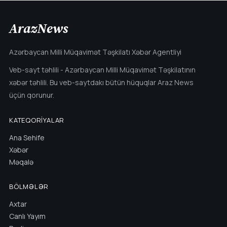
ArazNews
Azərbaycan Milli Müqavimət Təşkilatı Xəbər Agentliyi
Veb-sayt təhlili - Azərbaycan Milli Müqavimət Təşkilatının
xəbər təhlili. Bu veb-saytdakı bütün hüquqlar Araz News
üçün qorunur.
KATEQORIYALAR
Ana Sehife
Xəbər
Məqalə
BÖLMƏLƏR
Axtar
Canlı Yayım