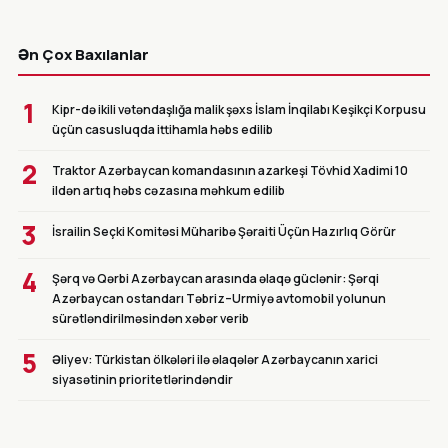
CANLI
Ən Çox Baxılanlar
1
Kipr-də ikili vətəndaşlığa malik şəxs İslam İnqilabı Keşikçi Korpusu
üçün casusluqda ittihamla həbs edilib
2
Traktor Azərbaycan komandasının azarkeşi Tövhid Xadimi 10
ildən artıq həbs cəzasına məhkum edilib
3
İsrailin Seçki Komitəsi Müharibə Şəraiti Üçün Hazırlıq Görür
4
Şərq və Qərbi Azərbaycan arasında əlaqə güclənir: Şərqi
Azərbaycan ostandarı Təbriz–Urmiyə avtomobil yolunun
sürətləndirilməsindən xəbər verib
5
Əliyev: Türkistan ölkələri ilə əlaqələr Azərbaycanın xarici
siyasətinin prioritetlərindəndir