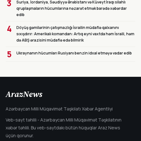
3
Suriya, İordaniya, Səudiyyə Ərəbistanı və Küveyt İraqı silahlı
qruplaşmaların hücumlarına nəzarət etmək barədə xəbərdar
edib
4
Döyüş gəmilərinin çatışmazlığı İsrailin müdafiə qalxanını
sıxışdırır: Amerikalı komandan: Artıq eyni vaxtda həm İsraili, həm
də ABŞ ərazisini müdafiə edə bilmirik
5
Ukraynanın hücumları Rusiyanı benzin idxal etməyə vadar edib
ArazNews
Azərbaycan Milli Müqavimət Təşkilatı Xəbər Agentliyi
Veb-sayt təhlili - Azərbaycan Milli Müqavimət Təşkilatının
xəbər təhlili. Bu veb-saytdakı bütün hüquqlar Araz News
üçün qorunur.