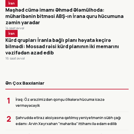
İran
Məşhəd cümə imamı Əhməd Ələmülhoda:
müharibənin bitməsi ABŞ-ın İrana quru hücumuna
zəmin yaradar
14 saat əvvəl
İran
Kürd qrupları İranla bağlı planı həyata keçirə
bilmədi: Mossad rəisi kürd planının iki memarını
vəzifədən azad edib
16 saat əvvəl
CANLI
Ən Çox Baxılanlar
1
İraq: Öz ərazimizdən qonşu ölkələrə hücuma icazə
verməyəcəyik
2
Şahruddə etiraz aksiyasına qatılmış yeniyetmənin sübh çağı
edamı: Arvin Xeyrxahan "məharibə" ittihamı ilə edam edilib