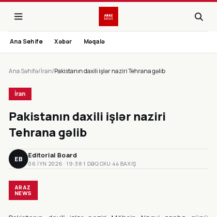
Ana Sehife
Xəbər
Məqalə
Ana Səhifə
/
İran
/
Pakistanın daxili işlər naziri Tehrana gəlib
İran
Pakistanın daxili işlər naziri
Tehrana gəlib
Editorial Board
EB
06 IYN 2026 · 19:38
·
1 DƏQ OXU
·
44 BAXIŞ
ARAZ
NEWS