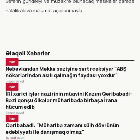
Səfərin gündəliyi və müzakirə olunacaq məsələlər barədə
hələlik əlavə məlumat açıqlanmayıb.
Əlaqəli Xəbərlər
İran
Nəbəviandan Məkkə sazişinə sərt reaksiya: "ABŞ
nökərlərindən asılı qalmağın faydası yoxdur"
5 saat əvvəl
İran
İRİ xarici işlər nazirinin müavini Kazım Qəribabadi:
Bəzi qonşu ölkələr müharibədə birbaşa İrana
hücum edib
5 saat əvvəl
İran
Qəribabadi: "Müharibə zamanı sülh dövrünün
ədəbiyyatı ilə danışmaq olmaz"
14 saat əvvəl