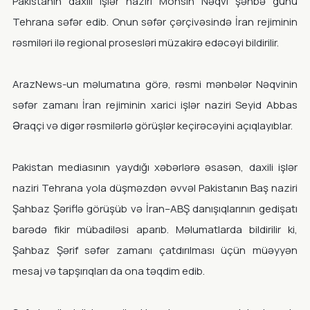
Pakistanın daxili işlər naziri Möhsin Nəqvi şənbə günü
Tehrana səfər edib. Onun səfər çərçivəsində İran rejiminin
rəsmiləri ilə regional prosesləri müzakirə edəcəyi bildirilir.
ArazNews-un məlumatına görə, rəsmi mənbələr Nəqvinin
səfər zamanı İran rejiminin xarici işlər naziri Seyid Abbas
Əraqçi və digər rəsmilərlə görüşlər keçirəcəyini açıqlayıblar.
Pakistan mediasının yaydığı xəbərlərə əsasən, daxili işlər
naziri Tehrana yola düşməzdən əvvəl Pakistanın Baş naziri
Şahbaz Şəriflə görüşüb və İran–ABŞ danışıqlarının gedişatı
barədə fikir mübadiləsi aparıb. Məlumatlarda bildirilir ki,
Şahbaz Şərif səfər zamanı çatdırılması üçün müəyyən
mesaj və tapşırıqları da ona təqdim edib.