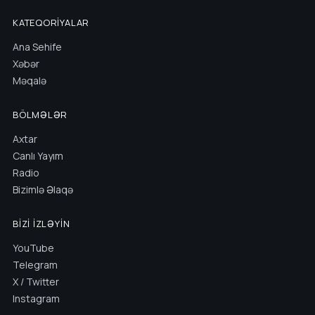
KATEQORIYALAR
Ana Sehife
Xəbər
Məqalə
BÖLMƏLƏR
Axtar
Canlı Yayım
Radio
Bizimlə Əlaqə
BIZI İZLƏYIN
YouTube
Telegram
X / Twitter
Instagram