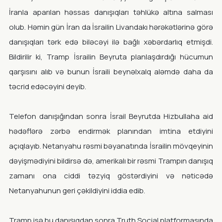
İranla aparılan həssas danışıqları təhlükə altına salması
olub. Həmin gün İran da İsrailin Livandakı hərəkətlərinə görə
danışıqları tərk edə biləcəyi ilə bağlı xəbərdarlıq etmişdi.
Bildirilir ki, Tramp İsrailin Beyruta planlaşdırdığı hücumun
qarşısını alıb və bunun İsraili beynəlxalq aləmdə daha da
təcrid edəcəyini deyib.
Telefon danışığından sonra İsrail Beyrutda Hizbullaha aid
hədəflərə zərbə endirmək planından imtina etdiyini
açıqlayıb. Netanyahu rəsmi bəyanatında İsrailin mövqeyinin
dəyişmədiyini bildirsə də, amerikalı bir rəsmi Trampın danışıq
zamanı ona ciddi təzyiq göstərdiyini və nəticədə
Netanyahunun geri çəkildiyini iddia edib.
Tramp isə bu danışıqdan sonra Truth Social platformasında