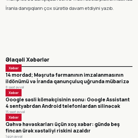
İranla danışıqların çox sürətlə davam etdiyini yazıb.
Əlaqəli Xəbərlər
Xəbər
14 mordad; Məşrutə fərmanının imzalanmasının
ildönümü və İranda qanunçuluq uğrunda mübarizə
8 saat əvvəl
Xəbər
Google səsli köməkçisinin sonu: Google Assistant
4 sentyabrdan Android telefonlardan silinəcək
15 saat əvvəl
Xəbər
Qəhvə həvəskarları üçün xoş xəbər: gündə beş
fincan ürək xəstəliyi riskini azaldır
1 gün əvvəl