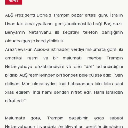
NEWS
ABŞ Prezidenti Donald Trampın bazar ertəsi günü İsrailin
Livandakı əməliyyatlarını genişləndirməsi ilə bağlı Baş nazir
Benyamin Netanyahu ilə keçirdiyi telefon danışığının
olduqca gərgin keçdiyi bildirilir.
ArazNews-un Axios-a istinadən verdiyi məlumata görə, iki
amerikalı rəsmi və bir məlumatlı mənbə Trampın
Netanyahuya qəzəbləndiyini və onu “dəli” adlandırdığını
bildirib. ABŞ rəsmilərindən biri söhbəti belə xülasə edib: “Sən
dəlisən. Mən olmasaydım, indi həbsxanada idin. Mən səni
xilas edirəm. İndi hamı səndən nifrət edir. Hamı İsraildən
nifrət edir.”
Məlumata görə, Trampın qəzəbinin əsas səbəbi
Netanyahunun Livandakı əməliyyatları genişləndirməsinin