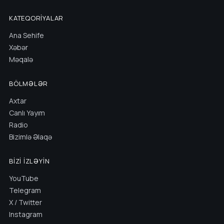
KATEQORIYALAR
Ana Sehife
Xəbər
Məqalə
BÖLMƏLƏR
Axtar
Canlı Yayım
Radio
Bizimlə Əlaqə
BIZI İZLƏYIN
YouTube
Telegram
X / Twitter
Instagram