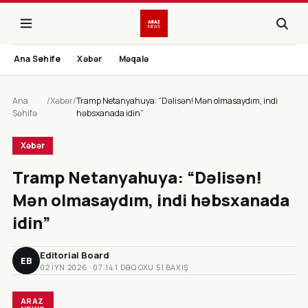
Ana Sehife
Xəbər
Məqalə
Ana
/
Xəbər
/
Tramp Netanyahuya: “Dəlisən! Mən olmasaydım, indi
Səhifə
həbsxanada idin”
Xəbər
Tramp Netanyahuya: “Dəlisən!
Mən olmasaydım, indi həbsxanada
idin”
Editorial Board
EB
02 IYN 2026 · 07:14
·
1 DƏQ OXU
·
51 BAXIŞ
ARAZ