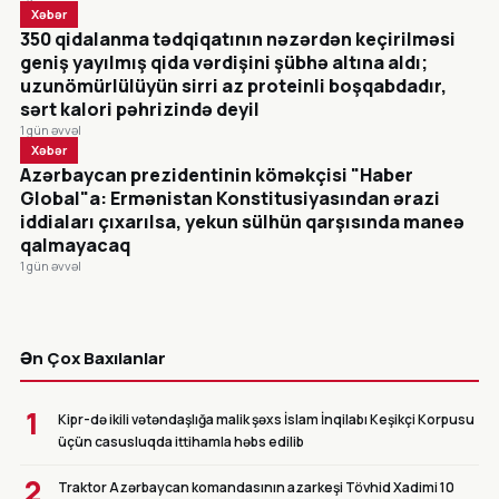
Xəbər
350 qidalanma tədqiqatının nəzərdən keçirilməsi
geniş yayılmış qida vərdişini şübhə altına aldı;
uzunömürlülüyün sirri az proteinli boşqabdadır,
sərt kalori pəhrizində deyil
1 gün əvvəl
Xəbər
Azərbaycan prezidentinin köməkçisi "Haber
Global"a: Ermənistan Konstitusiyasından ərazi
iddiaları çıxarılsa, yekun sülhün qarşısında maneə
qalmayacaq
1 gün əvvəl
CANLI
Ən Çox Baxılanlar
1
Kipr-də ikili vətəndaşlığa malik şəxs İslam İnqilabı Keşikçi Korpusu
üçün casusluqda ittihamla həbs edilib
2
Traktor Azərbaycan komandasının azarkeşi Tövhid Xadimi 10