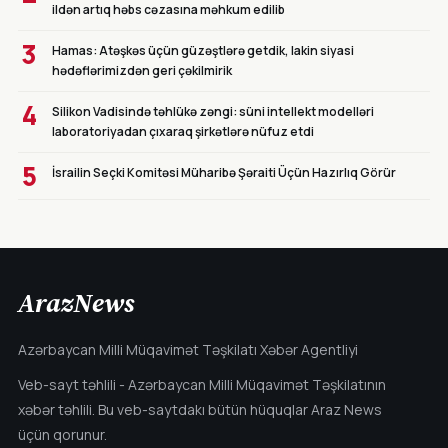
ildən artıq həbs cəzasına məhkum edilib
3
Hamas: Atəşkəs üçün güzəştlərə getdik, lakin siyasi
hədəflərimizdən geri çəkilmirik
4
Silikon Vadisində təhlükə zəngi: süni intellekt modelləri
laboratoriyadan çıxaraq şirkətlərə nüfuz etdi
5
İsrailin Seçki Komitəsi Müharibə Şəraiti Üçün Hazırlıq Görür
ArazNews
Azərbaycan Milli Müqavimət Təşkilatı Xəbər Agentliyi
Veb-sayt təhlili - Azərbaycan Milli Müqavimət Təşkilatının
xəbər təhlili. Bu veb-saytdakı bütün hüquqlar Araz News
üçün qorunur.