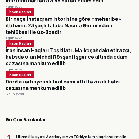
martdan bəri ən azı 56 nəfəri edam edib
4 gün əvvəl
İnsan Haqları
Bir neçə İnstaqram istorisinə görə «məharibə»
ittihamı: 23 yaşlı tələbə Nəcmə Əmini edam
təhlükəsi ilə üz-üzədir
4 gün əvvəl
İnsan Haqları
İran İnsan Haqları Təşkilatı: Məlkəşahdakı etirazçı,
həbsdə olan Mehdi Rövşəni işgəncə altında edam
cəzasına məhkum edilib
5 gün əvvəl
İnsan Haqları
Dörd azərbaycanlı fəal cəmi 40 il təzirati həbs
cəzasına məhkum edilib
6 gün əvvəl
CANLI
Ən Çox Baxılanlar
1
Hikmət Hacıyev: Azərbaycan və Türkiyə tam əlaqələndirmə ilə