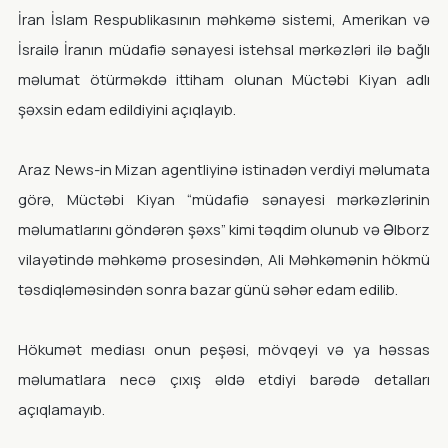
İran İslam Respublikasının məhkəmə sistemi, Amerikan və
İsrailə İranın müdafiə sənayesi istehsal mərkəzləri ilə bağlı
məlumat ötürməkdə ittiham olunan Müctəbi Kiyan adlı
şəxsin edam edildiyini açıqlayıb.
Araz News-in Mizan agentliyinə istinadən verdiyi məlumata
görə, Müctəbi Kiyan “müdafiə sənayesi mərkəzlərinin
məlumatlarını göndərən şəxs” kimi təqdim olunub və Əlborz
vilayətində məhkəmə prosesindən, Ali Məhkəmənin hökmü
təsdiqləməsindən sonra bazar günü səhər edam edilib.
Hökumət mediası onun peşəsi, mövqeyi və ya həssas
məlumatlara necə çıxış əldə etdiyi barədə detalları
açıqlamayıb.