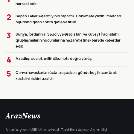
hərəkət edir
2
Sepah Xəbər Agentliyinin raportu: Hökumətə yaxın "məddah"
oğurlandıqdan sonra qətlə yetirilib
3
Suriya, İordaniya, Səudiyyə Ərəbistanı və Küveyt İraqı silahlı
qruplaşmaların hücumlarına nəzarət etmək barədə xəbərdar
edib
4
Azadlıq, ədalət, milli hökumətə doğru yürüş
5
Qəhvə həvəskarları üçün xoş xəbər: gündə beş fincan ürək
xəstəliyi riskini azaldır
ArazNews
Azərbaycan Milli Müqavimət Təşkilatı Xəbər Agentliyi