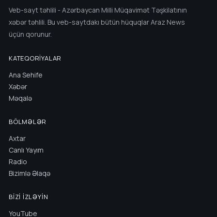
Veb-sayt təhlili - Azərbaycan Milli Müqavimət Təşkilatının
xəbər təhlili. Bu veb-saytdakı bütün hüquqlar Araz News
üçün qorunur.
KATEQORIYALAR
Ana Sehife
Xəbər
Məqalə
BÖLMƏLƏR
Axtar
Canlı Yayım
Radio
Bizimlə Əlaqə
BIZI İZLƏYIN
YouTube