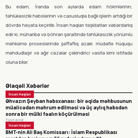
Bu edam, İranda son aylarda edam hökmlərinin,
təhlükəsizlik həbslərinin və casusluqla bağlı işlərin artdığı bir
dövrdə həyata keçirilib. İnsan haqları təşkilatları xəbərdarlıq
edir ki, müharibə və böhran şəraitində təhlükəsizlik yönümlü
məhkəmə proseslərində şəffaflıq azalır, müdafiə hüququ
məhdudlaşır və ağır cəzalar çəkindirici vasitə kimi istifadə
oluna bilər.
Əlaqəli Xəbərlər
İnsan Haqları
Əhvazın Şeyban həbsxanası: bir əqidə məhbusunun
müalicədən məhrum edilməsi və üç aylıq həbsdən
sonra bir mülki fəalın köçürülməsi
3 gün əvvəl
İnsan Haqları
BMT-nin Ali Baş Komissarı: İslam Respublikası