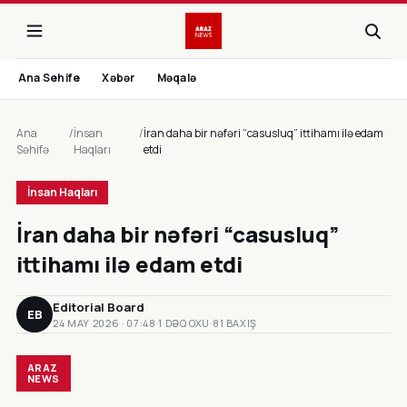
Ana Sehife
Xəbər
Məqalə
Ana
/
İnsan
/
İran daha bir nəfəri “casusluq” ittihamı ilə edam
Səhifə
Haqları
etdi
İnsan Haqları
İran daha bir nəfəri “casusluq”
ittihamı ilə edam etdi
Editorial Board
EB
24 MAY 2026 · 07:48
·
1 DƏQ OXU
·
81 BAXIŞ
ARAZ
NEWS