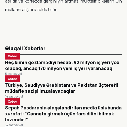
asılıdır və körfəzdə gərginliyin artması müxtəlif ölkələrin Çin
mallarını alışını azalda bilər.
Əlaqəli Xəbərlər
Xəbər
Heç kimin gözləmədiyi hesab: 92 milyon iş yeri yox
olacaq, ancaq 170 milyon yeni iş yeri yaranacaq
5 saat əvvəl
Xəbər
Türkiyə, Səudiyyə Ərəbistanı və Pakistan üçtərəfli
müdafiə sazişi imzalayacaqlar
14 saat əvvəl
Xəbər
Sepah Pasdaranla əlaqələndirilən media üslubunda
xurafat: "Cənnətə girmək üçün fars dilini bilmək
lazımdır!"
14 saat əvvəl