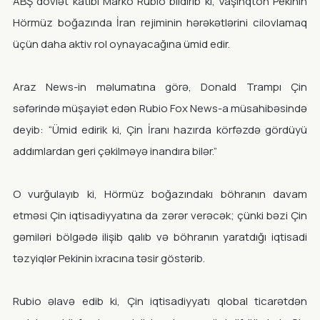
ABŞ dövlət katibi Marko Rubio bildirib ki, Vaşinqton Pekinin
Hörmüz boğazında İran rejiminin hərəkətlərini cilovlamaq
üçün daha aktiv rol oynayacağına ümid edir.
Araz News-in məlumatına görə, Donald Trampı Çin
səfərində müşayiət edən Rubio Fox News-a müsahibəsində
deyib: “Ümid edirik ki, Çin İranı hazırda körfəzdə gördüyü
addımlardan geri çəkilməyə inandıra bilər.”
O vurğulayıb ki, Hörmüz boğazındakı böhranın davam
etməsi Çin iqtisadiyyatına da zərər verəcək; çünki bəzi Çin
gəmiləri bölgədə ilişib qalıb və böhranın yaratdığı iqtisadi
təzyiqlər Pekinin ixracına təsir göstərib.
Rubio əlavə edib ki, Çin iqtisadiyyatı qlobal ticarətdən