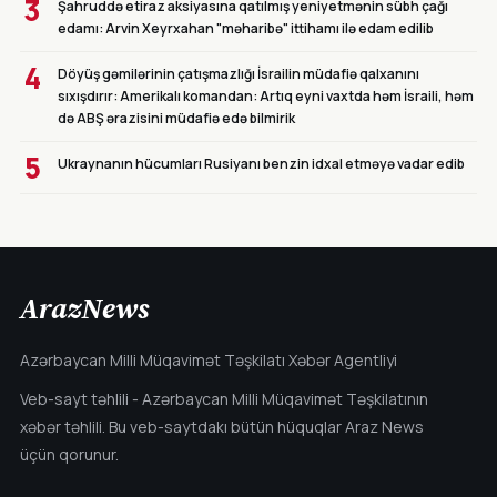
3
Şahruddə etiraz aksiyasına qatılmış yeniyetmənin sübh çağı
edamı: Arvin Xeyrxahan "məharibə" ittihamı ilə edam edilib
4
Döyüş gəmilərinin çatışmazlığı İsrailin müdafiə qalxanını
sıxışdırır: Amerikalı komandan: Artıq eyni vaxtda həm İsraili, həm
də ABŞ ərazisini müdafiə edə bilmirik
5
Ukraynanın hücumları Rusiyanı benzin idxal etməyə vadar edib
ArazNews
Azərbaycan Milli Müqavimət Təşkilatı Xəbər Agentliyi
Veb-sayt təhlili - Azərbaycan Milli Müqavimət Təşkilatının
xəbər təhlili. Bu veb-saytdakı bütün hüquqlar Araz News
üçün qorunur.