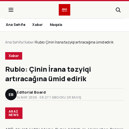
Ana Sehife
Xəbər
Məqalə
Ana Səhifə
/
Xəbər
/
Rubio: Çinin İrana təzyiqi artıracağına ümid edirik
Xəbər
Rubio: Çinin İrana təzyiqi
artıracağına ümid edirik
Editorial Board
EB
14 MAY 2026 · 08:27
·
1 DƏQ OXU
·
28 BAXIŞ
ARAZ
NEWS