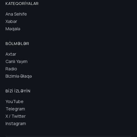
KATEQORIYALAR
Ana Sehife
Xəbər
Məqalə
BÖLMƏLƏR
Axtar
Canlı Yayım
Radio
Bizimlə Əlaqə
BIZI İZLƏYIN
YouTube
Telegram
X / Twitter
Instagram