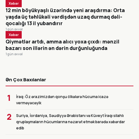
Xəbər
12 min böyükyaşlı üzərində yeni araşdırma: Orta
yaşda üç təhlükəli vərdişdən uzaq durmaq dəli-
qocalığı 13 il yubandırır
1 gün əvvəl
Xəbər
Qiymətlər artdı, amma alıcı yoxa çıxdı: mənzil
bazarı son illərin ən dərin durğunluğunda
1 gün əvvəl
CANLI
Ən Çox Baxılanlar
1
İraq: Öz ərazimizdən qonşu ölkələrə hücuma icazə
verməyəcəyik
2
Suriya, İordaniya, Səudiyyə Ərəbistanı və Küveyt İraqı silahlı
qruplaşmaların hücumlarına nəzarət etmək barədə xəbərdar
edib