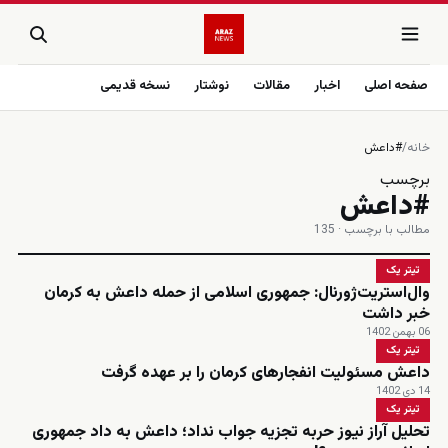
صفحه اصلی
اخبار
مقالات
نوشتار
نسخه قدیمی
خانه
/
#داعش
برچسب
#داعش
مطالب با برچسب · 135
تیتر یک
وال‌استریت‌ژورنال: جمهوری اسلامی از حمله داعش به کرمان
خبر داشت
06 بهمن 1402
تیتر یک
داعش مسئولیت انفجارهای کرمان را بر عهده گرفت
14 دی 1402
تیتر یک
تحلیل آراز نیوز حربه تجزیه جواب نداد؛ داعش به داد جمهوری