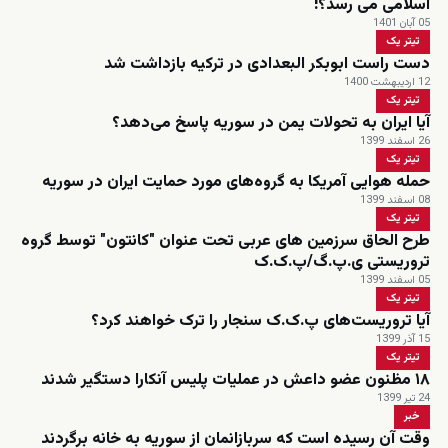
اسلامی می رسد؟!
05 آبان 1401
تیتر یک
دست راست ابوبکر البعدادی در ترکیه بازداشت شد
12 اردیبهشت 1400
تیتر یک
آیا ایران به تحولات یمن در سوریه پاسخ می‌دهد؟
26 اسفند 1399
تیتر یک
حمله هوایی آمریکا به گروه‌های مورد حمایت ایران در سوریه
08 اسفند 1399
تیتر یک
طرح الحاق سرزمین های عربی تحت عنوان "کانتون" توسط گروه
تروریستی ی.پ.گ/پ.ک.ک
05 اسفند 1399
تیتر یک
آیا تروریست‌های پ.ک.ک سنجار را ترک خواهند کرد؟
15 آذر 1399
تیتر یک
۱۸ مظنون عضو داعش در عملیات پلیس آنکارا دستگیر شدند
24 تیر 1399
خبر
وقت آن رسیده است که سربازانمان از سوریه به خانه برگردند