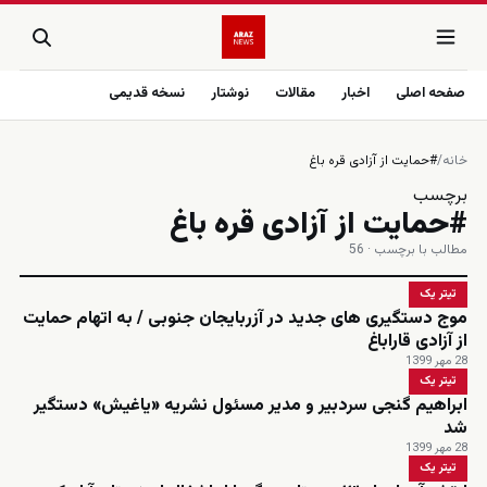
صفحه اصلی
اخبار
مقالات
نوشتار
نسخه قدیمی
خانه
/
#حمایت از آزادی قره باغ
برچسب
#حمایت از آزادی قره باغ
مطالب با برچسب · 56
تیتر یک
موج دستگیری های جدید در آزربایجان جنوبی / به اتهام حمایت
از آزادی قاراباغ
28 مهر 1399
تیتر یک
ابراهیم گنجی سردبیر و مدیر مسئول نشریه «یاغیش» دستگیر
شد
28 مهر 1399
تیتر یک