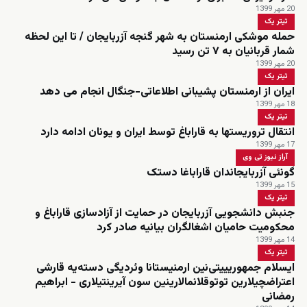
20 مهر 1399
تیتر یک
حمله موشکی ارمنستان به شهر گنجه آزربایجان / تا این لحظه
شمار قربانیان به ۷ تن رسید
20 مهر 1399
تیتر یک
ایران از ارمنستان پشیبانی اطلاعاتی-جنگال انجام می دهد
18 مهر 1399
تیتر یک
انتقال تروریستها به قاراباغ توسط ایران و یونان ادامه دارد
17 مهر 1399
آراز نیوز تی وی
گونئی آزربایجاندان قاراباغا دستک
15 مهر 1399
تیتر یک
جنبش دانشجویی آزربایجان در حمایت از آزادسازی قاراباغ و
محکومیت حامیان اشغالگران بیانیه صادر کرد
14 مهر 1399
تیتر یک
ایسلام جمهوریییتی‌نین ارمنیستانا وئردیگی دسته‌یه قارشی
اعتراضچیلارین توتوقلانمالارینین سون آیرینتیلاری - ابراهیم
رمضانی