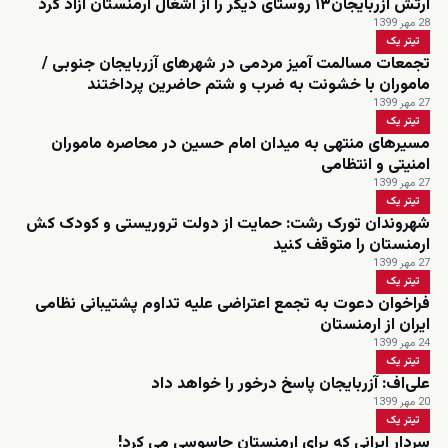
ارتش آزربایجان۱۳ روستای دیگر را از اشغال ارمنستان آزاد کرد
28 مهر 1399
تیتر یک
تجمعات مسالمت آمیز مردمی در شهرهای آزربایجان جنوبی /
ماموران با خشونت به ضرب و شتم حاضرین پرداختند
27 مهر 1399
تیتر یک
مسیرهای منتهی به میدان امام حسین در محاصره ماموران
امنیتی و انتظامی
27 مهر 1399
تیتر یک
شهروندان تورک رشت: حمایت از دولت تروریستی و کودک کش
ارمنستان را متوقف کنید
27 مهر 1399
تیتر یک
فراخوان دعوت به تجمع اعتراضی علیه تداوم پشتیبانی نظامی
ایران از ارمنستان
24 مهر 1399
تیتر یک
علی‌اف: آزربایجان پاسخ درخور را خواهد داد
20 مهر 1399
تیتر یک
سردار ایرانی که برای ارمنستان جاسوسی می کرد!