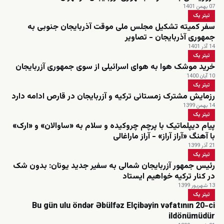
07 بهمن 1401
تیتر یک
سفر کمیته تشکیل مجلس ملی موقت آذربایجان جنوبی به
جمهوری آذربایجان - تصاویر
14 آذر 1401
تیتر یک
خرید موشک هوا به هوای اسرائیلی از سوی جمهوری آزربایجان
10 آبان 1400
تیتر یک
رزمایش مشترک زمستانی ترکیه و آزربایجان در قارص ادامه دارد
14 بهمن 1399
تیتر یک
پیام دیپلماتیک با پرچم چروکیده و سلام به «ساوالان» و «ارک»
با آهنگ «آراز آراز» - آراز ماراغالی
21 آذر 1399
تیتر یک
رئیس جمهور آزربایجان شمالی به سفیر جدید یونان: بدون شک
در کنار ترکیه خواهیم ایستاد
13 شهریور 1399
تیتر یک
Bu gün ulu öndər Əbülfəz Elçibəyin vəfatının 20-ci
ildönümüdür