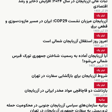
ثبات مالی آزربایجان در سال ۲۰۲۴: افزایش ذخایر و رشد
اقتصادی
29 آذر 1403
تیتر یک
آزربایجان میزبان نشست COP29؛ ایران در مسیر مازوت‌سوزی و
قطعی برق
23 آبان 1403
تیتر یک
امروز روز استقلال آزربایجان شمالی است
27 مهر 1403
تیتر یک
آیا آزربایجان آماده به رسمیت شناختن جمهوری تورک قبرس
شمالی می‌شود!
20 فروردین 1403
تیتر یک
شروط آزربایجان برای بازگشایی سفارت در تهران
14 دی 1402
تیتر یک
بازداشت دو قاچاقچی مواد مخدر ایرانی در آزربایجان
01 آبان 1402
بیانیه
بیانیه سازمان‌های سیاسی آزربایجان جنوبی در محکومیت حمله
تروریستی به سفارت جمهوری آزربایجان در تهران