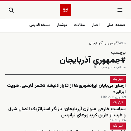
صفحه اصلی
اخبار
مقالات
نوشتار
نسخه قدیمی
خانه
/
#جمهوری آذربایجان
برچسب
#جمهوری آذربایجان
مطالب با برچسب · 81
تیتر یک
ارضای بی‌پایان ایرانشهری‌ها از تکرار کلیشه «شعر فارسی، هویت
ایرانی»
09 اردیبهشت 1404
تیتر یک
سیاست خارجی متوازن آزربایجان: بازیگر استراتژیک اتصال شرق
و غرب از طریق کریدورهای ترانزیتی
06 دی 1403
تیتر یک