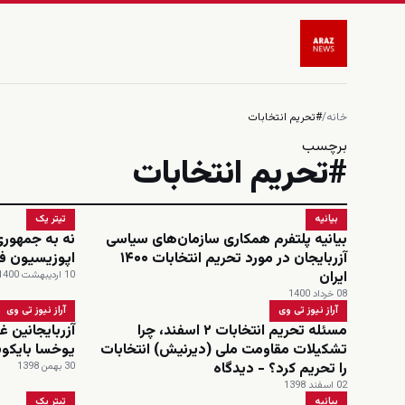
خانه
/
#تحریم انتخابات
برچسب
#تحریم انتخابات
بیانیه
تیتر یک
بیانیه پلتفرم همکاری سازمان‌های سیاسی
نه به جمهوری
آزربایجان در مورد تحریم انتخابات ۱۴۰۰
اپوزیسیون ف
ایران
10 اردیبهشت 1400
08 خرداد 1400
آراز نیوز تی وی
آراز نیوز تی وی
مسئله تحریم انتخابات ۲ اسفند، چرا
آزربایجانین غ
تشکیلات مقاومت ملی (دیرنیش) انتخابات
یوخسا بایکو
را تحریم کرد؟ - دیدگاه
30 بهمن 1398
02 اسفند 1398
بیانیه
تیتر یک