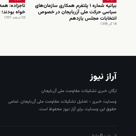
بیانیه شماره ۱ پلتفرم همکاری سازمان‌های
تاجزاده: همه
سیاسی حرکت ملی آزربایجان در خصوص
خواه بودند؛ 
انتخابات مجلس یازدهم
03 اسفند 1397
18 آذر 1398
آراز نیوز
ارگان خبری تشکیلات مقاومت ملی آزربایجان
وبسایت خبری - تحلیل تشکیلات مقاومت ملی آزربایجان. تمامی
حقوق این وبسایت برای آراز نیوز محفوظ است.
کپی‌رایت © ۲۰۱۰