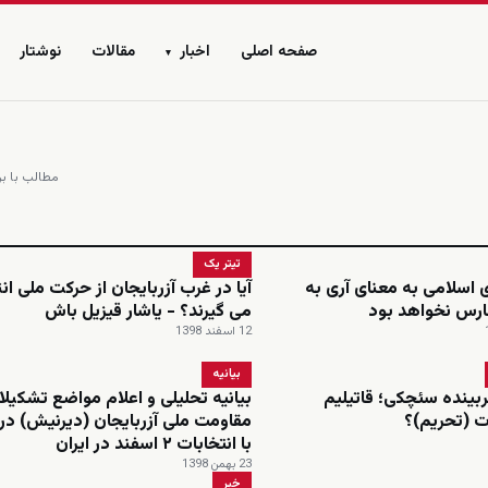
صفحه اصلی
اخبار
مقالات
نوشتار
▾
مطالب با بر
تیتر یک
 اسلامی به معنای آری به
آیا در غرب آزربایجان از حرکت ملی ان
ارس نخواهد بود
می گیرند؟ - یاشار قیزیل باش
12 اسفند 1398
بیانیه
ربینده سئچکی؛ قاتیلیم
بیانیه تحلیلی و اعلام مواضع تشکیل
ت (تحریم)؟
مقاومت ملی آزربایجان (دیرنیش) در 
با انتخابات ۲ اسفند در ایران
23 بهمن 1398
خبر