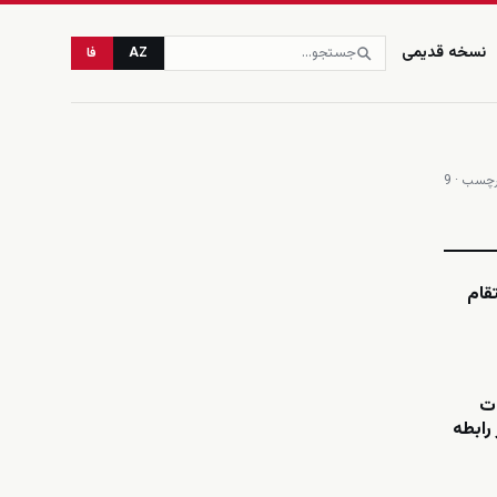
نسخه قدیمی
AZ
فا
چسب · 9
زنده
تقام
ات
رابطه