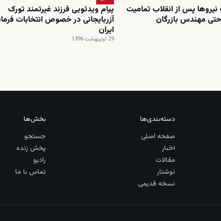
 نیروها پس از انقلاب تمامیت
پیام ویدئویی فرزند غیرتمند تورک
حتی مهندس بازرگان
آزربایجانی در خصوص انتخابات فرما
ایران
29 اردیبهشت 1396
دسته‌بندی‌ها
بخش‌ها
صفحه اصلی
جستجو
اخبار
پخش زنده
مقالات
رادیو
نوشتار
تماس با ما
نسخه قدیمی