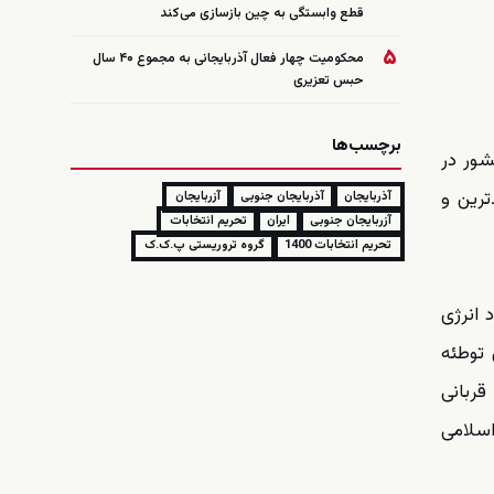
قطع وابستگی به چین بازسازی می‌کند
۵
محکومیت چهار فعال آذربایجانی به مجموع ۴۰ سال
حبس تعزیری
برچسب‌ها
شور در
ترین و
آذربایجان
آذربایجان جنوبی
آزربایجان
آزربایجان جنوبی
ایران
تحریم انتخابات
تحریم انتخابات 1400
گروه تروریستی پ.ک.ک
 انرژی
 توطئه
قربانی
اسلامی