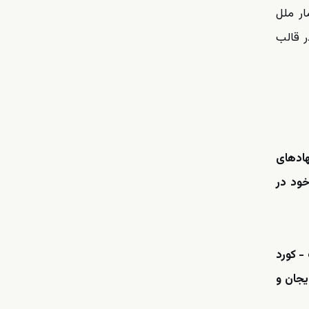
ر ملل
ر قالب
هادهای
خود در
- کورد
یجان و