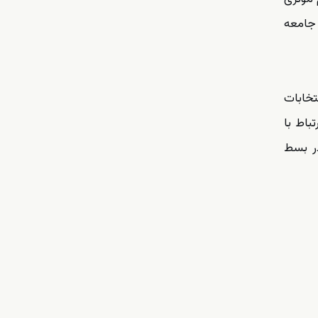
 جامعه
تخابات
باط با
ر بسط