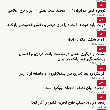
14 بهمن 1397
خبر
تورم واقعی در ایران ۲۰۳ درصد است یعنی ۲۰ برابر نرخ اعلامی
13 مرداد 1397
خبر
دولت باید عرصه اقتصاد را برای مردم و بخش خصوصی باز کند
28 بهمن 1396
خبر
رکورد شکنی دلار در ایران
01 بهمن 1396
خبر
تشتت و درگیری لفظی در نشست بانک مرکزی و احتمال
ورشکستگی چند بانک در ایران
01 بهمن 1396
خبر
افزایش روابط تجاری بین بندرترابزون و منطقه آزاد ارس
17 مهر 1396
خبر
اقتصاد ایران نصف اقتصاد تورکیه است
11 فروردین 1396
خبر
رمضان زاده: جليلي طرح تجزيه كشور را آغاز كرد!
23 اسفند 1395