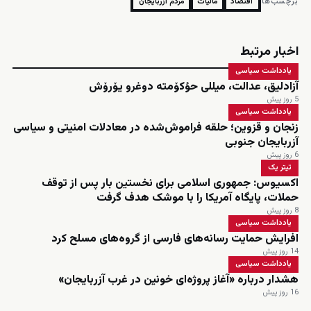
برچسب‌ها:
اقتصاد
مالیات
مردم آزربایجان
اخبار مرتبط
یادداشت سیاسی
آزادلیق، عدالت، میللی حؤکۆمته دوغرو یۆرۆش
5 روز پیش
یادداشت سیاسی
زنجان و قزوین؛ حلقه فراموش‌شده در معادلات امنیتی و سیاسی
آزربایجان جنوبی
6 روز پیش
تیتر یک
اکسیوس: جمهوری اسلامی برای نخستین بار پس از توقف
حملات، پایگاه آمریکا را با موشک هدف گرفت
8 روز پیش
یادداشت سیاسی
افرایش حمایت رسانه‌های فارسی از گروه‌های مسلح کرد
14 روز پیش
یادداشت سیاسی
هشدار درباره «آغاز پروژه‌ای خونین در غرب آزربایجان»
16 روز پیش