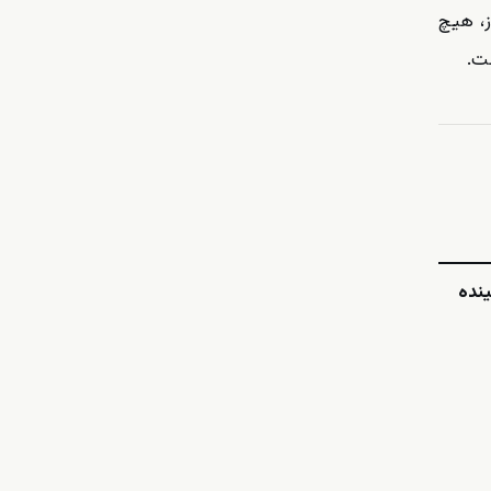
ز، هیچ
ت.
ینده