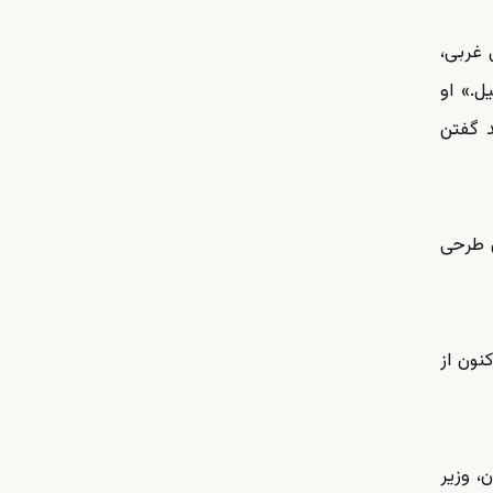
 غربی،
ل.» او
د گفتن
ن طرحی
نون از
ایران، وزیر