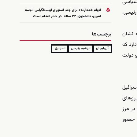
 سیاسی
۵
اتهام «محاربه» برای چند استوری اینستاگرامی؛ نجمه
رئیسی،
امینی، دانشجوی ۲۳ ساله، در خطر اعدام است
ه نشان
برچسب‌ها
 دارد که
آزربایجان
ابراهیم رئیسی
اسرائیل
و دولت
 که اسرائیل
یروهای
در مرز
ه حضور