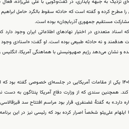
ی نزدیک به جبهه پایداری، در گفت‌وگویی با علی علی‌زاده، فعال
را مطرح کرده و گفته است که حادثه سقوط بالگرد حامل ابراهیم 
 مشارکت مستقیم جمهوری آذربایجان» بوده است.
 اسناد متعددی در اختیار نهادهای اطلاعاتی ایران وجود دارد ک
اردیبهشت ۱۴۰۳ نتیجه یک عملیات هدفمند و نه حادثه طبیعی بوده است. او گفت: «اسنادی وجود
ده و نشان می‌دهد رژیم صهیونیستی با هماهنگی آمریکا، انگلیس 
او بدون طرح اسناد ادعایی گفت: «در اوایل اردیبهشت ۱۴۰۳ یکی از مقامات آمریکایی در جلسه‌ای خصوصی گفته بود
کند. همچنین سندی که از وزارت دفاع آمریکا پنتاگون به دست ن
ه دارد.» به گفتهٔ غضنفری، قرار بود مراسم افتتاح سد قیزقالاسی 
ا ایلهام علی‌یئو شخصاً اصرار کرده بود که رئیسی نیز در این برنام