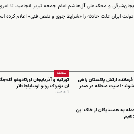
یجان‌شرقی و محمّدعلی آل‌هاشم امام جمعه تبریز انجامید. تا امرو
ولت ایران علت حادثه را «شرایط جوی و نقص فنی» اعلام کرده اس
منطقه
فرمانده ارتش پاکستان راهی
تورکیه و آذربایجان اورتادوغو گله‌جگ
شوند؛ امنیت منطقه در صدر
ان بؤیوک رولو اوینایاجاقلار
3 روز پیش
حمله به همسایگان از خاک این
دهیم