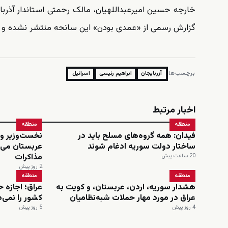
خارجه حسین امیرعبداللهیان، مالک رحمتی استاندار آذربا
گزارش رسمی از «عمدی بودن» این سانحه منتشر نشده و د
برچسب‌ها:
آزربایجان
ابراهیم رئیسی
اسرائیل
اخبار مرتبط
منطقه
منطقه
فیدان: همه گروه‌های مسلح باید در
نخست‌وزیر و 
ساختار دولت سوریه ادغام شوند
عربستان می‌
مذاکرات
20 ساعت پیش
2 روز پیش
منطقه
منطقه
هشدار سوریه، اردن، عربستان، و کویت به
عراق؛ اجازه 
عراق در مورد مهار حملات شبه‌نظامیان
کشور را نمی‌
4 روز پیش
5 روز پیش