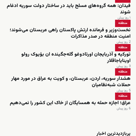
فیدان: همه گروه‌های مسلح باید در ساختار دولت سوریه ادغام
شوند
۱ روز پیش
منطقه
نخست‌وزیر و فرمانده ارتش پاکستان راهی عربستان می‌شوند؛
امنیت منطقه در صدر مذاکرات
2 روز پیش
منطقه
تورکیه و آذربایجان اورتادوغو گله‌جگینده ان بؤیوک رولو
اوینایاجاقلار
3 روز پیش
منطقه
هشدار سوریه، اردن، عربستان، و کویت به عراق در مورد مهار
حملات شبه‌نظامیان
5 روز پیش
منطقه
عراق؛ اجازه حمله به همسایگان از خاک این کشور را نمی‌دهیم
6 روز پیش
زنده
پربازدیدترین اخبار