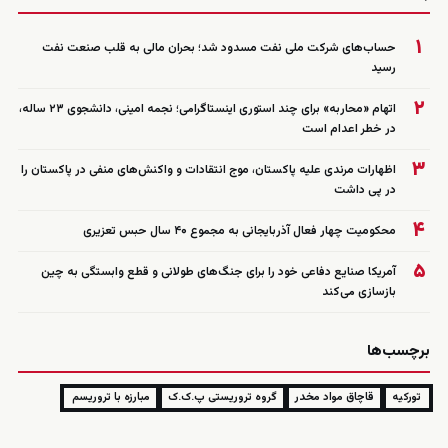
۱
حساب‌های شرکت ملی نفت مسدود شد؛ بحران مالی به قلب صنعت نفت
رسید
۲
اتهام «محاربه» برای چند استوری اینستاگرامی؛ نجمه امینی، دانشجوی ۲۳ ساله،
در خطر اعدام است
۳
اظهارات مرندی علیه پاکستان، موج انتقادات و واکنش‌های منفی در پاکستان را
در پی داشت
۴
محکومیت چهار فعال آذربایجانی به مجموع ۴۰ سال حبس تعزیری
۵
آمریکا صنایع دفاعی خود را برای جنگ‌های طولانی و قطع وابستگی به چین
بازسازی می‌کند
برچسب‌ها
تورکیه
قاچاق مواد مخدر
گروه تروریستی پ.ک.ک
مبارزه با تروریسم