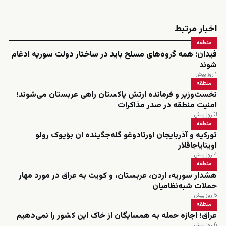
اخبار مرتبط
منطقه
فیدان: همه گروه‌های مسلح باید در ساختار دولت سوریه ادغام
شوند
۱ روز پیش
منطقه
نخست‌وزیر و فرمانده ارتش پاکستان راهی عربستان می‌شوند؛
امنیت منطقه در صدر مذاکرات
3 روز پیش
منطقه
تورکیه و آذربایجان اورتادوغو گله‌جگینده ان بؤیوک رولو
اوینایاجاقلار
4 روز پیش
منطقه
هشدار سوریه، اردن، عربستان، و کویت به عراق در مورد مهار
حملات شبه‌نظامیان
5 روز پیش
منطقه
عراق؛ اجازه حمله به همسایگان از خاک این کشور را نمی‌دهیم
6 روز پیش