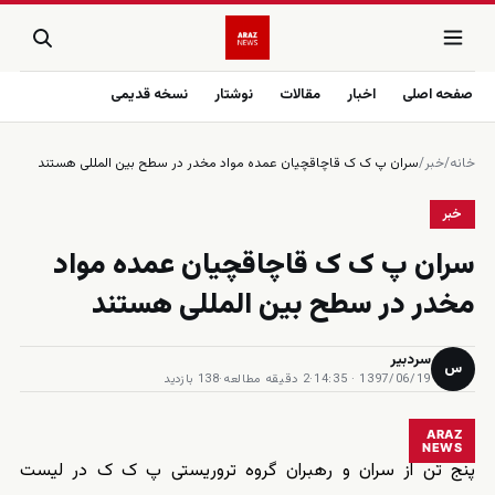
صفحه اصلی
اخبار
مقالات
نوشتار
نسخه قدیمی
خانه
/
خبر
/
سران پ ک ک قاچاقچیان عمده مواد مخدر در سطح بین المللی هستند
خبر
سران پ ک ک قاچاقچیان عمده مواد
مخدر در سطح بین المللی هستند
سردبیر
س
1397/06/19 · 14:35
·
2 دقیقه مطالعه
·
138 بازدید
ARAZ
NEWS
پنج تن از سران و رهبران گروه تروریستی پ ک ک در لیست