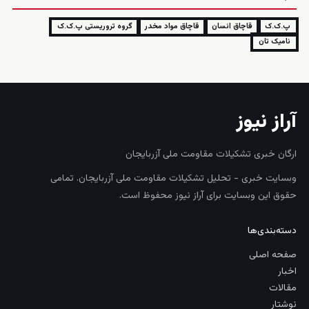
پ.ک.ک
قاچاق انسان
قاچاق مواد مخدر
گروه تروریستی پ.ک.ک
نامیک تان
آراز نیوز
ارگان خبری تشکیلات مقاومت ملی آزربایجان
وبسایت خبری - تحلیل تشکیلات مقاومت ملی آزربایجان. تمامی
حقوق این وبسایت برای آراز نیوز محفوظ است.
دسته‌بندی‌ها
صفحه اصلی
اخبار
مقالات
نوشتار