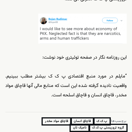
این روزنامه نگار در صفحه توئیتری خود نوشت:
“مایلم در مورد منبع اقتصادی پ ک ک بیشتر مطلب ببینیم.
واقعیت نادیده گرفته شده این است که منابع مالی آنها قاچاق مواد
مخدر، قاچاق انسان و قاچاق اسلحه است.
برچسب‌ها:
پ.ک.ک
قاچاق انسان
قاچاق مواد مخدر
گروه تروریستی پ.ک.ک
نامیک تان