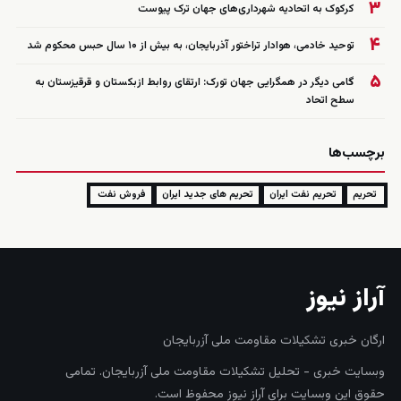
۳
کرکوک به اتحادیه شهرداری‌های جهان ترک پیوست
۴
توحید خادمی، هوادار تراختور آذربایجان، به بیش از ۱۰ سال حبس محکوم شد
۵
گامی دیگر در همگرایی جهان تورک: ارتقای روابط ازبکستان و قرقیزستان به
سطح اتحاد
برچسب‌ها
تحریم
تحریم نفت ایران
تحریم های جدید ایران
فروش نفت
آراز نیوز
ارگان خبری تشکیلات مقاومت ملی آزربایجان
وبسایت خبری - تحلیل تشکیلات مقاومت ملی آزربایجان. تمامی
حقوق این وبسایت برای آراز نیوز محفوظ است.