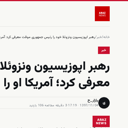
خانه
/
خبر
/
رهبر اپوزیسیون ونزوئلا خود را رئیس جمهوری موقت معرفی کرد؛ آمری
خبر
رهبر اپوزیسیون ونزوئل
معرفی کرد؛ آمریکا او 
یازار_ح
ی
1397/11/04 · 17:19
·
3 دقیقه مطالعه
·
106 بازدید
ARAZ
NEWS