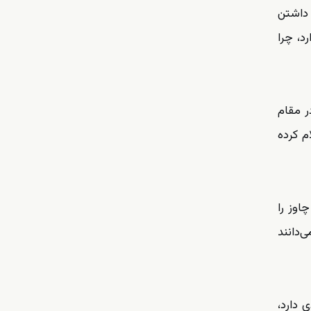
داشتن
د، چرا
در مقام
ادا- هم اعلام کرده
اوز را
‌دانند
 دارد،