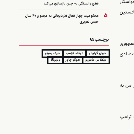
واستار
قطع وابستگی به چین بازسازی می‌کند
نخستین
۵
محکومیت چهار فعال آذربایجانی به مجموع ۴۰ سال
حبس تعزیری
برچسب‌ها
جمهوری
قتصادی
خوان گوایدو
دونالد ترامپ
مایک پمپئو
نیکلاس مادورو
هوگو چاوز
ونزوئلا
 من به
 ترامپ