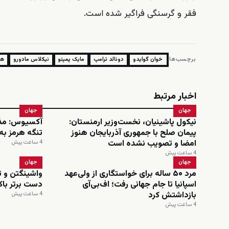
فقر و گرسنگی فراگیر شده است.
برچسب‌ها:
خوان گوایدو
دونالد ترامپ
مایک پمپئو
نیکلاس مادورو
هو
اخبار مرتبط
جهان
جهان
نیکول پاشینیان، نخست‌وزیر ارمنستان:
آکسیوس: مذاک
پیمان صلح با جمهوری آذربایجان هنوز
تنگه هرمز به
امضا و تصویب نشده است
4 ساعت پیش
4 ساعت پیش
جهان
جهان
مرد ۵۰ ساله برای خواستگاری از ولی‌عهد
واشینگتن و ت
اسپانیا تا جام جهانی رفت؛ اف‌بی‌آی
دست برتر باک
بازداشتش کرد
4 ساعت پیش
4 ساعت پیش