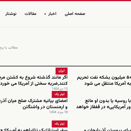
صفحه اصلی
اخبار
مقالات
نوشتار
▾
مطالب با برچس
ایران
ترامپ:۳۰ تا ۵۰ میلیون بشکه نفت تحریم
اگر مانند گذشته شروع به کشتن مر
به آمریکا منتقل می شود
کنند,ضربه سختی از آمریکا می خورد
15 دی 1404
تیتر یک
با روسیه یا بدون او مانع
امضای بیانیه مشترک صلح میان آذرب
ر آمریکایی» در قفقاز خواهد
و ارمنستان در واشنگتن
18 مرداد 1404
تیتر یک
رای پیوستن آذربایجان و
سفر استراتژیک نتانیاهو به آمریکا؛ 