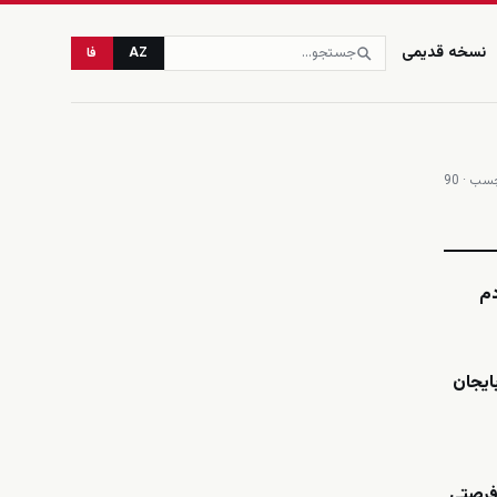
نسخه قدیمی
AZ
فا
ب · 90
زنده
دم
ایجان
«فرصتی