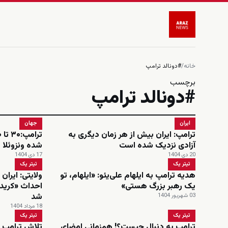
خانه
/
#دونالد ترامپ
برچسب
#دونالد ترامپ
ایران
جهان
ترامپ: ایران بیش از هر زمان دیگری به
آزادی نزدیک شده است
شده ونزوئلا 
20 دی 1404
17 دی 1404
تیتر یک
تیتر یک
هدیه ترامپ به ایلهام علی‌یئو: «ایلهام، تو
ولایتی: ایران 
یک رهبر بزرگ هستی»
احداث «کریدو
شد
03 شهریور 1404
18 مرداد 1404
تیتر یک
تیتر یک
ترامپ به دنبال چیست؟! همزمانی امضای
تلاش ترامپ ب