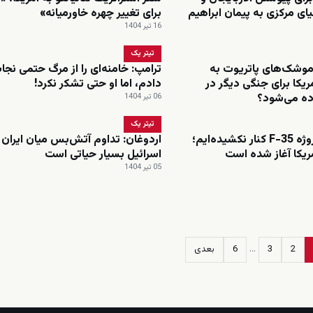
ی مرکزی به پیمان ابراهیم
برای تغییر چهره خاورمیانه»
16 تیر 1404
تیتر یک
موشک‌های پاتریوت به
ترامپ: خامنه‌ای را از مرگ حتمی نجا
مریکا برای جنگی دیگر در
دادم، اما او حتی تشکر نکرد!
اده می‌شود؟
06 تیر 1404
تیتر یک
اردوغان: از پروژه F-35 کنار نکشیده‌ایم؛
اردوغان: تداوم آتش‌بس میان ایران 
مریکا آغاز شده است
اسرائیل بسیار حیاتی است
05 تیر 1404
2
3
…
6
بعدی