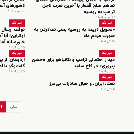
تفاهم صلح قفقاز با آخرین ضرب‌الاجل
کشورهای آسیا
ترامپ به روسیه
11 مرداد 1404
17 مرداد 1404
تیتر یک
تیتر یک
«تحویل کریمه به روسیه یعنی تف‌کردن به
توقف ارسال 
صورت مردم ما»
اوکراین؛ آیا آ
خاورمیانه آم
15 تیر 1404
15 تیر 1404
تیتر یک
تیتر یک
دیدار احتمالی ترامپ و نتانیاهو برای «جشن
پیروزی» در کاخ سفید
گفت‌وگو با آ
05 تیر 1404
05 تیر 1404
تیتر یک
نفت، ایران، و خیال صادرات بی‌مرز
05 تیر 1404
قبلی
1