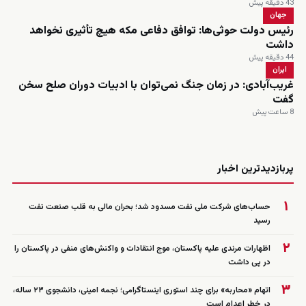
43 دقیقه پیش
جهان
رئیس دولت حوثی‌ها: توافق دفاعی مکه هیچ تأثیری نخواهد
داشت
44 دقیقه پیش
ایران
غریب‌آبادی: در زمان جنگ نمی‌توان با ادبیات دوران صلح سخن
گفت
8 ساعت پیش
زنده
پربازدیدترین اخبار
۱
حساب‌های شرکت ملی نفت مسدود شد؛ بحران مالی به قلب صنعت نفت
رسید
۲
اظهارات مرندی علیه پاکستان، موج انتقادات و واکنش‌های منفی در پاکستان را
در پی داشت
۳
اتهام «محاربه» برای چند استوری اینستاگرامی؛ نجمه امینی، دانشجوی ۲۳ ساله،
در خطر اعدام است