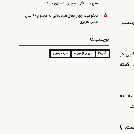
قطع وابستگی به چین بازسازی می‌کند
۵
محکومیت چهار فعال آذربایجانی به مجموع ۴۰ سال
 برنامه‌اش رهسپار
حبس تعزیری
برچسب‌ها
ایی در
آمریکا
خروج از برجام
مایک پمپئو
. گفته
سفر به
د.
فت: با