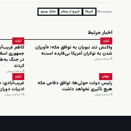
برچسب‌ها:
آمریکا
خروج از برجام
مایک پمپئو
اخبار مرتبط
ایران
ایران
واکنش تند نبویان به توافق مکه؛ «آویزان
کاظم غریب‌آب
شدن به نوکران آمریکا بی‌فایده است»
جمهوری اسلا
در جنگ به‌طو
8 ساعت پیش
کردند
8 ساعت پیش
جهان
ایران
رئیس دولت حوثی‌ها: توافق دفاعی مکه
غریب‌آبادی: د
هیچ تأثیری نخواهد داشت
ادبیات دورا
8 ساعت پیش
16 ساعت پیش