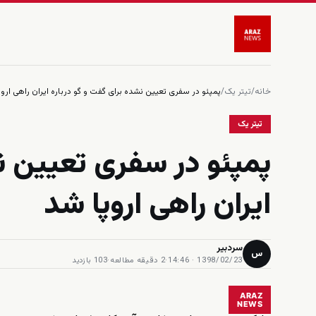
خانه
/
تیتر یک
/
پمپئو در سفری تعیین نشده برای گفت و گو درباره ایران راهی ارو
تیتر یک
پمپئو در سفری تعیین ن
ایران راهی اروپا شد
سردبیر
س
1398/02/23 · 14:46
·
2 دقیقه مطالعه
·
103 بازدید
ARAZ
NEWS